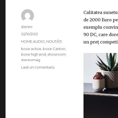
Calitatea sunetu
de 2000 Euro pe
Autor
stereo
exemplu conving
Publicat
02/10/2021
90 DC, care dore
pe
Categorii
HOME AUDIO
,
NOUTĂȚI
un preț competit
Etichete
boxe active
,
boxe Canton
,
boxe high end
,
showroom
stereomag
la
Lasă un comentariu
Canton
90
Chrono
DC
–
Boxe
cu
același
ADN