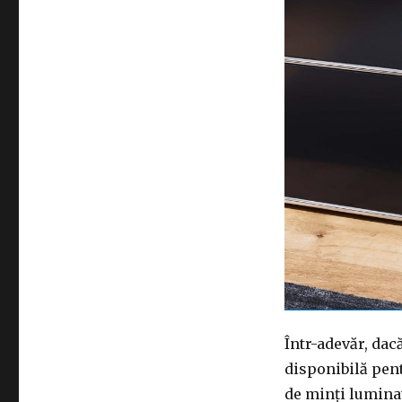
Într-adevăr, dac
disponibilă pen
de minți luminat