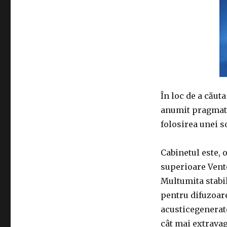
În loc de a căut
anumit pragmati
folosirea unei so
Cabinetul este, 
superioare Vento
Multumita stabil
pentru difuzoare
acusticegenerate
cât mai extravag