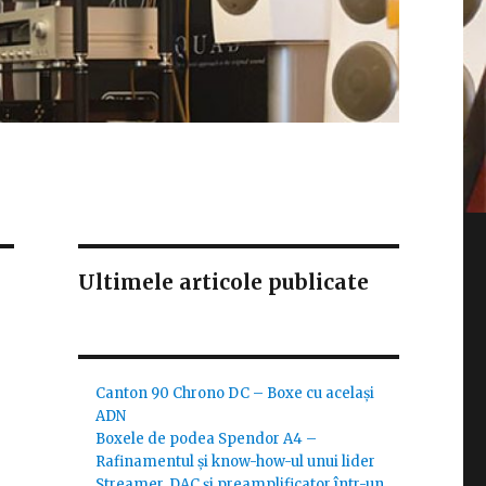
Ultimele articole publicate
Canton 90 Chrono DC – Boxe cu același
ADN
Boxele de podea Spendor A4 –
Rafinamentul și know-how-ul unui lider
Streamer, DAC și preamplificator într-un