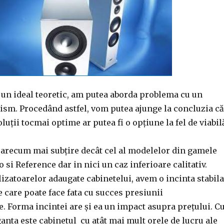
a un ideal teoretic, am putea aborda problema cu un
sm. Procedând astfel, vom putea ajunge la concluzia că
luții tocmai optime ar putea fi o opțiune la fel de viabil
oarecum mai subțire decât cel al modelelor din gamele
 si Reference dar in nici un caz inferioare calitativ.
izatoarelor adaugate cabinetelui, avem o incinta stabila
 care poate face fata cu succes presiunii
. Forma incintei are și ea un impact asupra prețului. C
anta este cabinetul cu atât mai mult orele de lucru ale