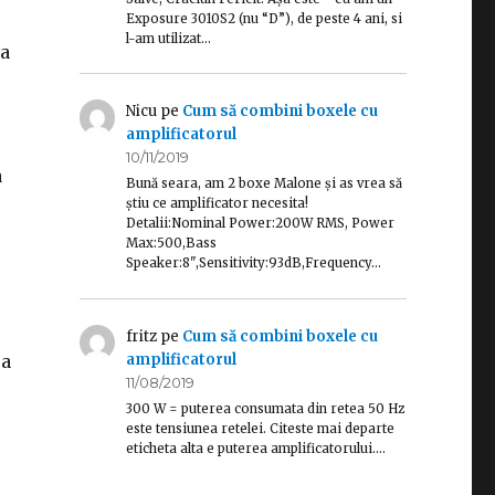
Exposure 3010S2 (nu “D”), de peste 4 ani, si
l-am utilizat…
 a
Nicu
pe
Cum să combini boxele cu
amplificatorul
10/11/2019
a
Bună seara, am 2 boxe Malone și as vrea să
știu ce amplificator necesita!
Detalii:Nominal Power:200W RMS, Power
Max:500,Bass
Speaker:8",Sensitivity:93dB,Frequency…
fritz
pe
Cum să combini boxele cu
amplificatorul
sa
11/08/2019
300 W = puterea consumata din retea 50 Hz
este tensiunea retelei. Citeste mai departe
eticheta alta e puterea amplificatorului.…