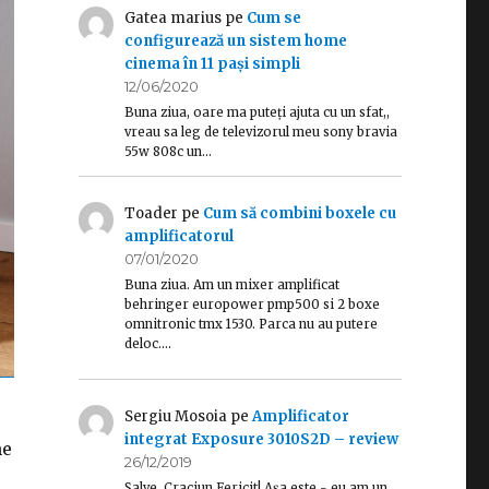
Gatea marius
pe
Cum se
configurează un sistem home
cinema în 11 pași simpli
12/06/2020
Buna ziua, oare ma puteți ajuta cu un sfat,,
vreau sa leg de televizorul meu sony bravia
55w 808c un…
Toader
pe
Cum să combini boxele cu
amplificatorul
07/01/2020
Buna ziua. Am un mixer amplificat
behringer europower pmp500 si 2 boxe
omnitronic tmx 1530. Parca nu au putere
deloc.…
Sergiu Mosoia
pe
Amplificator
integrat Exposure 3010S2D – review
me
26/12/2019
Salve, Craciun Fericit! Așa este - eu am un