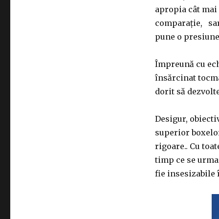
apropia cât mai 
comparație, sarc
pune o presiune
Împreună cu echi
însărcinat tocma
dorit să dezvolt
Desigur, obiecti
superior boxelor
rigoare.. Cu toa
timp ce se urmar
fie insesizabile 