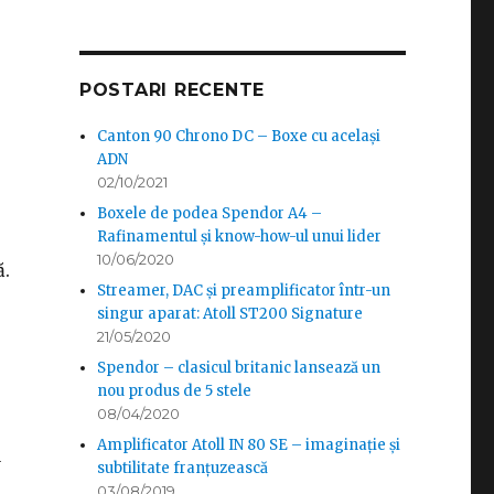
POSTARI RECENTE
Canton 90 Chrono DC – Boxe cu același
ADN
02/10/2021
Boxele de podea Spendor A4 –
Rafinamentul și know-how-ul unui lider
10/06/2020
ă.
Streamer, DAC și preamplificator într-un
singur aparat: Atoll ST200 Signature
21/05/2020
Spendor – clasicul britanic lansează un
nou produs de 5 stele
08/04/2020
Amplificator Atoll IN 80 SE – imaginație și
u
subtilitate franțuzească
03/08/2019