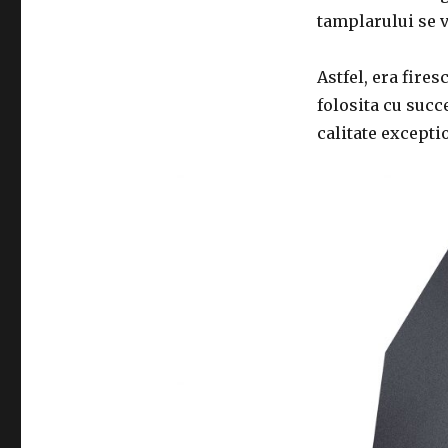
tamplarului se v
Astfel, era fires
folosita cu succe
calitate exceptio