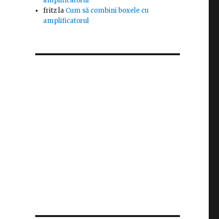
amplificatorul
fritz
la
Cum să combini boxele cu
amplificatorul