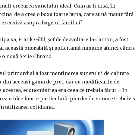
mult creearea sunetului ideal. Cum ar fi insă, în
ina de a crea o boxa foarte buna, care sună matur fără
 excesivă asupra bugetul familiei?
pa sa, Frank Göbl, șef de dezvoltare la Canton, a fost
i această onorabilă și solicitantă misiune atunci când 
e o nouă Serie Chrono.
vul primordial a fost mentinerea sunetului de calitate
 din aceeasi gama de pret, dar cu modificarile de
te acestea, economisirea era ceea ce trebuia făcut – în
ea o idee foarte particulară: pierderile sonore trebuie 
în utilizarea cotidiana..