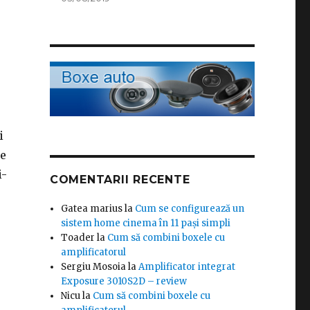
i
re
i-
COMENTARII RECENTE
Gatea marius
la
Cum se configurează un
sistem home cinema în 11 pași simpli
Toader
la
Cum să combini boxele cu
amplificatorul
Sergiu Mosoia
la
Amplificator integrat
Exposure 3010S2D – review
Nicu
la
Cum să combini boxele cu