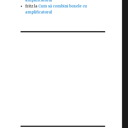
amplificatorul
fritz
la
Cum să combini boxele cu
amplificatorul