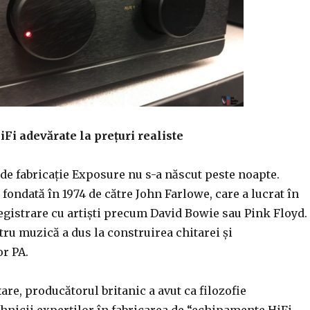
iFi adev
ărate la prețuri realiste
de fabricație Exposure nu s-a născut peste noapte.
fondată în 1974 de către John Farlowe, care a lucrat în
egistrare cu artiști precum David Bowie sau Pink Floyd.
ru muzică a dus la construirea chitarei și
r PA.
țare, producătorul britanic a avut ca filozofie
hnicii experților în fabricarea de “echipamente HiFi