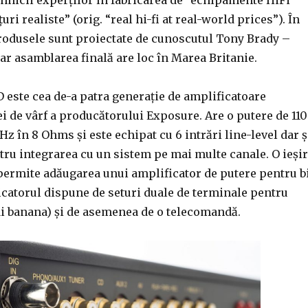
uri realiste” (orig. “real hi-fi at real-world prices”). În
produsele sunt proiectate de cunoscutul Tony Brady –
ar asamblarea finală are loc în Marea Britanie.
 este cea de-a patra generație de amplificatoare
i de vârf a producătorului Exposure. Are o putere de 110
Hz în 8 Ohms și este echipat cu 6 intrări line-level dar ș
tru integrarea cu un sistem pe mai multe canale. O ieși
permite adăugarea unui amplificator de putere pentru b
catorul dispune de seturi duale de terminale pentru
i banana) și de asemenea de o telecomandă.