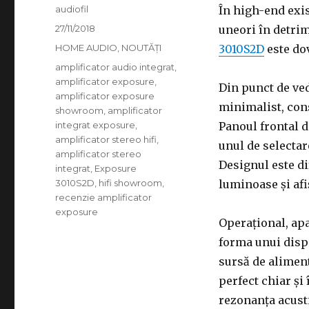
Autor
audiofil
În high-end exis
Publicat
27/11/2018
uneori în detri
pe
Categorii
HOME AUDIO
,
NOUTĂȚI
3010S2D
este dov
Etichete
amplificator audio integrat
,
amplificator exposure
,
Din punct de ved
amplificator exposure
minimalist, cons
showroom
,
amplificator
integrat exposure
,
Panoul frontal 
amplificator stereo hifi
,
unul de selectar
amplificator stereo
Designul este di
integrat
,
Exposure
3010S2D
,
hifi showroom
,
luminoase și afi
recenzie amplificator
exposure
Operațional, ap
forma unui dispo
sursă de aliment
perfect chiar și
rezonanța acusti