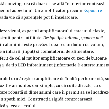
tă convingerea că doar ce se află în interior contează,
mentul aspectului. Un amplificator precum
Exposure
ada vie că aparențele pot fi înșelătoare.
ere vizual, aspectul amplificatorului este unul clasic,
truit pentru utilitate.
Design tipic britanic, spunem noi!
din aluminiu este prevăzut doar cu un buton de volum,
e a intrării (input) și comutatorul de alimentare.
ferit de cel al multor amplificatoare cu zeci de butoane
șaj de tip LED infotainment (informatie & entertainment
aratul urmărește o amplificare de înaltă performanță, s
zitiv armonios dar simplu, cu circuite directe, cu o
are robustă și dimensiuni care îi permit să se încadrez
 în spații mici. Construcția rigidă contracarează
că și cea a aerului.