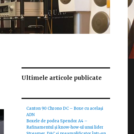
Ultimele articole publicate
Canton 90 Chrono DC – Boxe cu același
ADN
Boxele de podea Spendor A4 –
Rafinamentul și know-how-ul unui lider
Streamer, DAC și preamplificator într-un