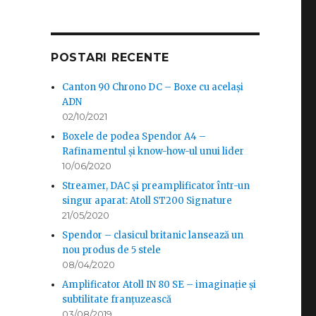
POSTARI RECENTE
Canton 90 Chrono DC – Boxe cu același
ADN
02/10/2021
Boxele de podea Spendor A4 –
Rafinamentul și know-how-ul unui lider
10/06/2020
Streamer, DAC și preamplificator într-un
singur aparat: Atoll ST200 Signature
21/05/2020
Spendor – clasicul britanic lansează un
nou produs de 5 stele
08/04/2020
Amplificator Atoll IN 80 SE – imaginație și
subtilitate franțuzească
03/08/2019