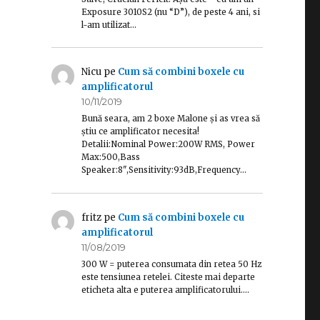
Exposure 3010S2 (nu “D”), de peste 4 ani, si
l-am utilizat…
Nicu
pe
Cum să combini boxele cu
amplificatorul
10/11/2019
Bună seara, am 2 boxe Malone și as vrea să
știu ce amplificator necesita!
Detalii:Nominal Power:200W RMS, Power
Max:500,Bass
Speaker:8",Sensitivity:93dB,Frequency…
fritz
pe
Cum să combini boxele cu
amplificatorul
11/08/2019
300 W = puterea consumata din retea 50 Hz
este tensiunea retelei. Citeste mai departe
eticheta alta e puterea amplificatorului.…