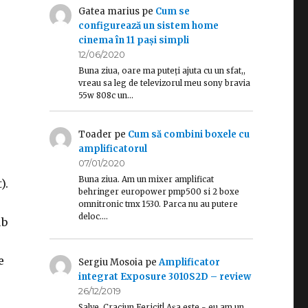
Gatea marius
pe
Cum se
configurează un sistem home
cinema în 11 pași simpli
12/06/2020
Buna ziua, oare ma puteți ajuta cu un sfat,,
vreau sa leg de televizorul meu sony bravia
55w 808c un…
Toader
pe
Cum să combini boxele cu
amplificatorul
07/01/2020
Buna ziua. Am un mixer amplificat
).
behringer europower pmp500 si 2 boxe
omnitronic tmx 1530. Parca nu au putere
deloc.…
ub
e
Sergiu Mosoia
pe
Amplificator
integrat Exposure 3010S2D – review
26/12/2019
Salve, Craciun Fericit! Așa este - eu am un