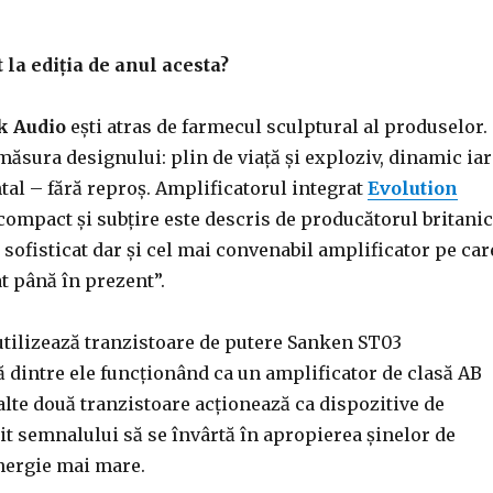
la ediția de anul acesta?
k Audio
ești atras de farmecul sculptural al produselor.
măsura designului: plin de viață și exploziv, dinamic iar
al – fără reproș. Amplificatorul integrat
Evolution
ompact și subțire este descris de producătorul britanic
i sofisticat dar și cel mai convenabil amplificator pe car
at până în prezent”.
utilizează tranzistoare de putere Sanken ST03
 dintre ele funcționând ca un amplificator de clasă AB
 alte două tranzistoare acționează ca dispozitive de
it semnalului să se învârtă în apropierea șinelor de
nergie mai mare.