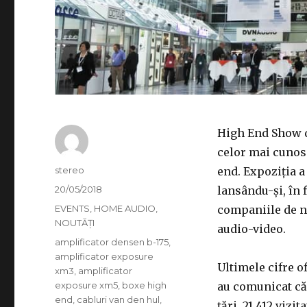
High End Show di
celor mai cunos
Autor
stereo
end. Expoziția a
Publicat
20/05/2018
lansându-și, în 
pe
Categorii
EVENTS
,
HOME AUDIO
,
companiile de n
NOUTĂȚI
audio-video.
Etichete
amplificator densen b-175
,
amplificator exposure
Ultimele cifre o
xm3
,
amplificator
exposure xm5
,
boxe high
au comunicat că 
end
,
cabluri van den hul
,
țări, 21 412 vizi