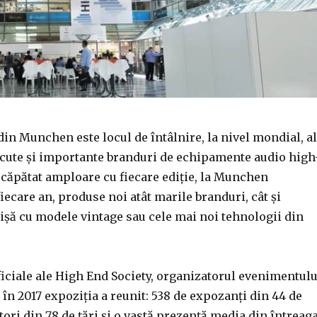
n Munchen este locul de întâlnire, la nivel mondial, al
cute și importante branduri de echipamente audio high
 căpătat amploare cu fiecare ediție, la Munchen
fiecare an, produse noi atât marile branduri, cât și
ișă cu modele vintage sau cele mai noi tehnologii din
ficiale ale High End Society, organizatorul evenimentulu
în 2017 expoziția a reunit: 538 de expozanți din 44 de
tatori din 78 de țări și o vastă prezență media din întreag