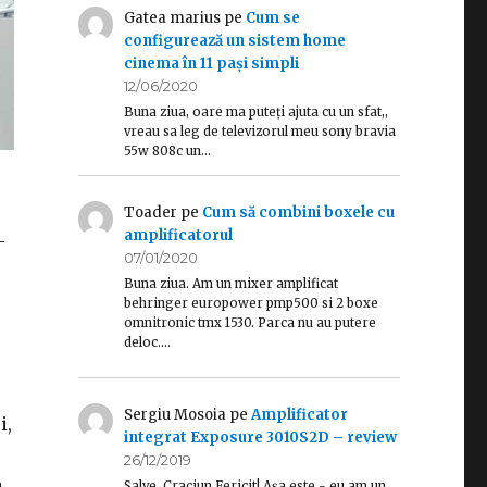
Gatea marius
pe
Cum se
configurează un sistem home
cinema în 11 pași simpli
12/06/2020
Buna ziua, oare ma puteți ajuta cu un sfat,,
vreau sa leg de televizorul meu sony bravia
55w 808c un…
Toader
pe
Cum să combini boxele cu
amplificatorul
-
07/01/2020
Buna ziua. Am un mixer amplificat
behringer europower pmp500 si 2 boxe
omnitronic tmx 1530. Parca nu au putere
deloc.…
Sergiu Mosoia
pe
Amplificator
i,
integrat Exposure 3010S2D – review
26/12/2019
a
Salve, Craciun Fericit! Așa este - eu am un