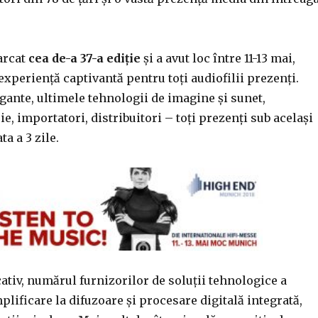
arcat
cea de-a 37-a ediție
și a avut loc între 11-13 mai,
xperiență captivantă pentru toți audiofilii prezenți.
ante, ultimele tehnologii de imagine și sunet,
e, importatori, distribuitori – toți prezenți sub același
a a 3 zile.
tiv, numărul furnizorilor de soluții tehnologice a
mplificare la difuzoare și procesare digitală integrată,