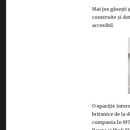
Mai jos găsești 
construite și do
accesibil.
O apariție inte
britanice de la 
compania în 1974