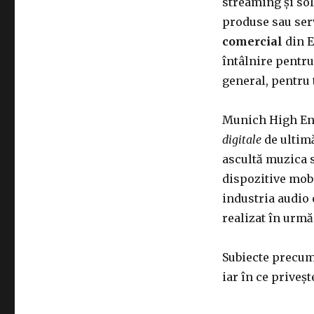
streaming și sol
produse sau ser
comercial
din E
întâlnire pentru
general, pentru 
Munich High E
digitale
de ultimă
ascultă muzica su
dispozitive mob
industria audio 
realizat în urmă 
Subiecte precum
iar în ce priveș