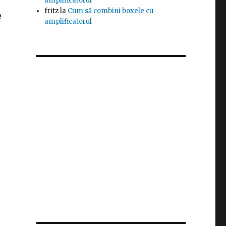
amplificatorul
fritz
la
Cum să combini boxele cu
e
amplificatorul