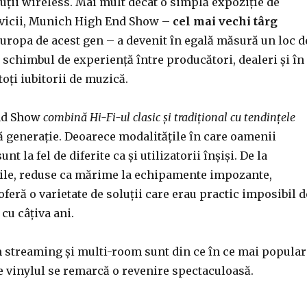
uții wireless. Mai mult decât o simplă expoziție de
vicii, Munich High End Show –
cel mai vechi târg
uropa de acest gen – a devenit în egală măsură un loc d
 schimbul de experiență între producători, dealeri și în
toți iubitorii de muzică.
nd Show
combină Hi-Fi-ul clasic și tradițional cu tendințele
 generație. Deoarece modalitățile în care oamenii
nt la fel de diferite ca și utilizatorii înșiși. De la
ile, reduse ca mărime la echipamente impozante,
oferă o varietate de soluții care erau practic imposibil d
cu câțiva ani.
 streaming și multi-room sunt din ce în ce mai popular
te vinylul se remarcă o revenire spectaculoasă.