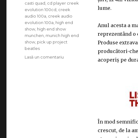
casti quad
,
cd player creek
lume.
evolution 100cd
,
creek
audio 100a
,
creek audio
evolution 100a
,
high end
Anul acesta a m
show
,
high end show
reprezentând o e
munchen
,
munich high end
show
,
pick up project
Produse extravag
beatles
producători-chei
la
Lasă un comentariu
acoperiș pe durat
Cum
a
fost
la
Munich
High
End
Show
2018?
În mod semnifica
crescut, de la a