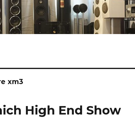
re xm3
nich High End Show