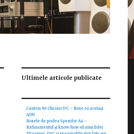
Ultimele articole publicate
Canton 90 Chrono DC – Boxe cu același
ADN
Boxele de podea Spendor A4 –
Rafinamentul și know-how-ul unui lider
Streamer, DAC și preamplificator într-un