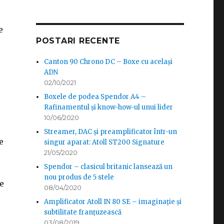
e
POSTARI RECENTE
Canton 90 Chrono DC – Boxe cu același
ADN
02/10/2021
Boxele de podea Spendor A4 –
Rafinamentul și know-how-ul unui lider
10/06/2020
Streamer, DAC și preamplificator într-un
e
singur aparat: Atoll ST200 Signature
21/05/2020
Spendor – clasicul britanic lansează un
nou produs de 5 stele
e
08/04/2020
Amplificator Atoll IN 80 SE – imaginație și
subtilitate franțuzească
03/08/2019