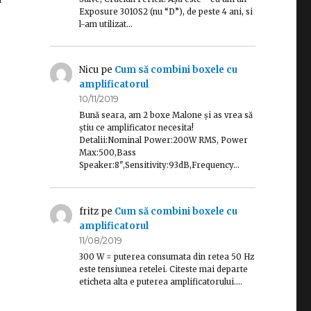
Exposure 3010S2 (nu “D”), de peste 4 ani, si
l-am utilizat…
Nicu
pe
Cum să combini boxele cu
amplificatorul
10/11/2019
Bună seara, am 2 boxe Malone și as vrea să
știu ce amplificator necesita!
Detalii:Nominal Power:200W RMS, Power
Max:500,Bass
Speaker:8",Sensitivity:93dB,Frequency…
fritz
pe
Cum să combini boxele cu
amplificatorul
11/08/2019
300 W = puterea consumata din retea 50 Hz
este tensiunea retelei. Citeste mai departe
eticheta alta e puterea amplificatorului.…