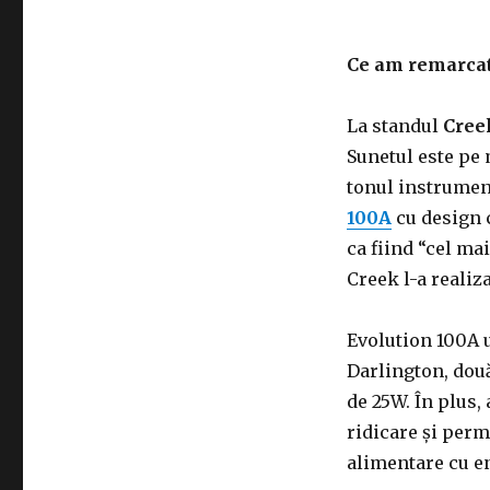
Ce am remarcat 
La standul
Cree
Sunetul este pe 
tonul instrument
100A
cu design c
ca fiind “cel ma
Creek l-a realiz
Evolution 100A 
Darlington, două
de 25W. În plus,
ridicare și perm
alimentare cu e