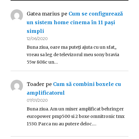
Gatea marius
pe
Cum se configurează
un sistem home cinema în 11 pași
simpli
12/06/2020
Buna ziua, oare ma puteți ajuta cu un sfat,,
vreau sa leg de televizorul meu sony bravia
55w 808c un…
Toader
pe
Cum să combini boxele cu
amplificatorul
07/01/2020
Buna ziua. Am un mixer amplificat behringer
europower pmp500 si 2 boxe omnitronic tmx
1530. Parca nu au putere deloc.…