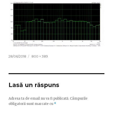
Publicat
Dimensiune
28/06/2018
800 × 389
pe
completă
Lasă un răspuns
Adresa ta de email nu va fi publicată.
Câmpurile
obligatorii sunt marcate cu
*