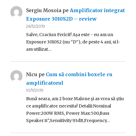
Sergiu Mosoia
pe
Amplificator integrat
Exposure 3010S2D – review
26/12/2019
Salve, Craciun Fericit! Așa este - eu am un
Exposure 3010S2 (nu “D”), de peste 4 ani, si l-
am utilizat…
Nicu
pe
Cum să combini boxele cu
amplificatorul
10/11/2019
Bună seara, am 2 boxe Malone și as vrea să știu
ce amplificator necesita! Detalii:Nominal
Power:200W RMS, Power Max:500,Bass
Speaker:8",Sensitivity:93dB,Frequency…