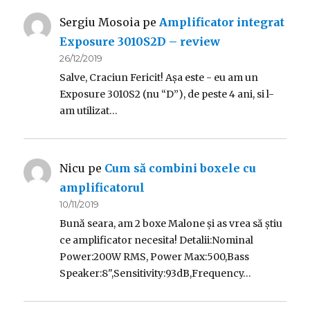
Sergiu Mosoia
pe
Amplificator integrat
Exposure 3010S2D – review
26/12/2019
Salve, Craciun Fericit! Așa este - eu am un
Exposure 3010S2 (nu “D”), de peste 4 ani, si l-
am utilizat…
Nicu
pe
Cum să combini boxele cu
amplificatorul
10/11/2019
Bună seara, am 2 boxe Malone și as vrea să știu
ce amplificator necesita! Detalii:Nominal
Power:200W RMS, Power Max:500,Bass
Speaker:8",Sensitivity:93dB,Frequency…