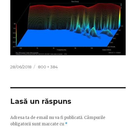
Publicat
Dimensiune
28/06/2018
800 × 384
pe
completă
Lasă un răspuns
Adresa ta de email nu va fi publicată.
Câmpurile
obligatorii sunt marcate cu
*