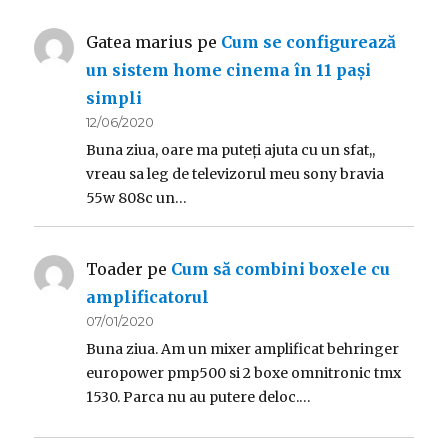
Gatea marius
pe
Cum se configurează
un sistem home cinema în 11 pași
simpli
12/06/2020
Buna ziua, oare ma puteți ajuta cu un sfat,,
vreau sa leg de televizorul meu sony bravia
55w 808c un…
Toader
pe
Cum să combini boxele cu
amplificatorul
07/01/2020
Buna ziua. Am un mixer amplificat behringer
europower pmp500 si 2 boxe omnitronic tmx
1530. Parca nu au putere deloc.…