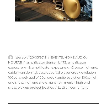
Autor
Publicat
Categorii
stereo
20/05/2018
EVENTS
,
HOME AUDIO
,
pe
Etichete
NOUTĂȚI
amplificator densen b-175
,
amplificator
exposure xm3
,
amplificator exposure xm5
,
boxe high end
,
cabluri van den hul
,
casti quad
,
cd player creek evolution
100cd
,
creek audio 100a
,
creek audio evolution 100a
,
high
end show
,
high end show munchen
,
munich high end
la
show
,
pick up project beatles
Lasă un comentariu
Cum
a
fost