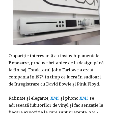
O apariție interesantă au fost echipamentele
Exposure
, produse britanice de la design până
la finisaj. Fondatorul John Farlowe a creat
compania în 1974 în timp ce lucra în sudiouri
de înregistrare cu David Bowie și Pink Floyd.
Rafinate și elegante,
XM5
și phono
XM3
se
adresează iubitorilor de vinyl și fac senzație la
fiecare expoziție la care sunt prezente. XM5