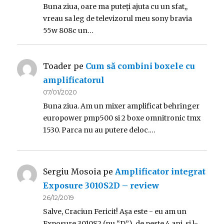
Buna ziua, oare ma puteți ajuta cu un sfat,,
vreau sa leg de televizorul meu sony bravia
55w 808c un…
Toader
pe
Cum să combini boxele cu
amplificatorul
07/01/2020
Buna ziua. Am un mixer amplificat behringer
europower pmp500 si 2 boxe omnitronic tmx
1530. Parca nu au putere deloc.…
Sergiu Mosoia
pe
Amplificator integrat
Exposure 3010S2D – review
26/12/2019
Salve, Craciun Fericit! Așa este - eu am un
Exposure 3010S2 (nu “D”), de peste 4 ani, si l-