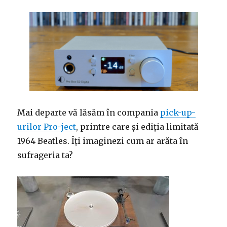
Mai departe vă lăsăm în compania
pick-up-
urilor Pro-ject
, printre care și ediția limitată
1964 Beatles. Îți imaginezi cum ar arăta în
sufrageria ta?