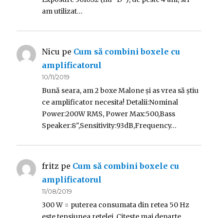
am utilizat…
Nicu
pe
Cum să combini boxele cu
amplificatorul
10/11/2019
Bună seara, am 2 boxe Malone și as vrea să știu
ce amplificator necesita! Detalii:Nominal
Power:200W RMS, Power Max:500,Bass
Speaker:8",Sensitivity:93dB,Frequency…
fritz
pe
Cum să combini boxele cu
amplificatorul
11/08/2019
300 W = puterea consumata din retea 50 Hz
este tensiunea retelei. Citeste mai departe