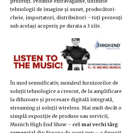
prezenți. Produse extravagante, ultimele
tehnologii de imagine și sunet, producători-
cheie, importatori, distribuitori – toți prezenți
sub același acoperiș pe durata a 3 zile.
În mod semnificativ, numărul furnizorilor de
soluții tehnologice a crescut, de la amplificare
la difuzoare și procesare digitală integrată,
streaming și soluții wireless. Mai mult decât o
simplă expoziție de produse sau servicii,
Munich High End Show –
cel mai vechi târg
comercial
din Europa de acest gen – a devenit