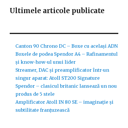
la
Munich
Ultimele articole publicate
High
End
Show
2018?
Canton 90 Chrono DC – Boxe cu același ADN
Boxele de podea Spendor A4 – Rafinamentul
și know-how-ul unui lider
Streamer, DAC și preamplificator într-un
singur aparat: Atoll ST200 Signature
Spendor – clasicul britanic lansează un nou
produs de 5 stele
Amplificator Atoll IN 80 SE – imaginație și
subtilitate franțuzească