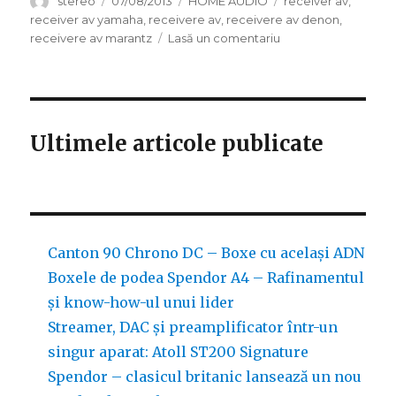
stereo
07/08/2013
HOME AUDIO
receiver av
,
pe
receiver av yamaha
,
receivere av
,
receivere av denon
,
la
receivere av marantz
Lasă un comentariu
Stereomag.ro
–
receivere
AV,
producatori
Ultimele articole publicate
renumiti
Canton 90 Chrono DC – Boxe cu același ADN
Boxele de podea Spendor A4 – Rafinamentul
și know-how-ul unui lider
Streamer, DAC și preamplificator într-un
singur aparat: Atoll ST200 Signature
Spendor – clasicul britanic lansează un nou