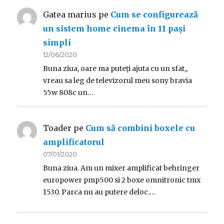
Gatea marius
pe
Cum se configurează
un sistem home cinema în 11 pași
simpli
12/06/2020
Buna ziua, oare ma puteți ajuta cu un sfat,,
vreau sa leg de televizorul meu sony bravia
55w 808c un…
Toader
pe
Cum să combini boxele cu
amplificatorul
07/01/2020
Buna ziua. Am un mixer amplificat behringer
europower pmp500 si 2 boxe omnitronic tmx
1530. Parca nu au putere deloc.…