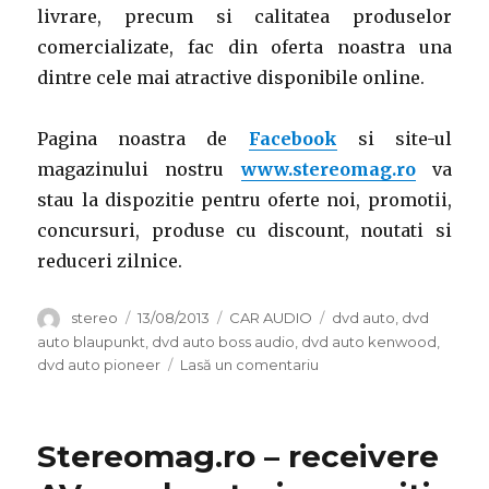
livrare, precum si calitatea produselor
comercializate, fac din oferta noastra una
dintre cele mai atractive disponibile online.
Pagina noastra de
Facebook
si site-ul
magazinului nostru
www.stereomag.ro
va
stau la dispozitie pentru oferte noi, promotii,
concursuri, produse cu discount, noutati si
reduceri zilnice.
Autor
Publicat
Categorii
Etichete
stereo
13/08/2013
CAR AUDIO
dvd auto
,
dvd
pe
auto blaupunkt
,
dvd auto boss audio
,
dvd auto kenwood
,
la
dvd auto pioneer
Lasă un comentariu
DVD
auto
–
Stereomag.ro – receivere
investitie
rentabila