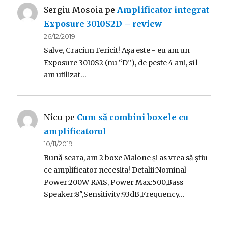
Sergiu Mosoia
pe
Amplificator integrat
Exposure 3010S2D – review
26/12/2019
Salve, Craciun Fericit! Așa este - eu am un
Exposure 3010S2 (nu “D”), de peste 4 ani, si l-
am utilizat…
Nicu
pe
Cum să combini boxele cu
amplificatorul
10/11/2019
Bună seara, am 2 boxe Malone și as vrea să știu
ce amplificator necesita! Detalii:Nominal
Power:200W RMS, Power Max:500,Bass
Speaker:8",Sensitivity:93dB,Frequency…