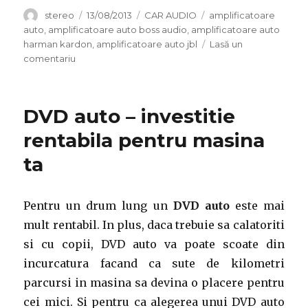
Autor
Publicat
Categorii
Etichete
stereo
13/08/2013
CAR AUDIO
amplificatoare
pe
auto
,
amplificatoare auto boss audio
,
amplificatoare auto
harman kardon
,
amplificatoare auto jbl
Lasă un
la
comentariu
Amplificatoare
auto
in
DVD auto – investitie
oferta
Stereomag.ro
rentabila pentru masina
ta
Pentru un drum lung un
DVD auto
este mai
mult rentabil. In plus, daca trebuie sa calatoriti
si cu copii, DVD auto va poate scoate din
incurcatura facand ca sute de kilometri
parcursi in masina sa devina o placere pentru
cei mici. Si pentru ca alegerea unui DVD auto