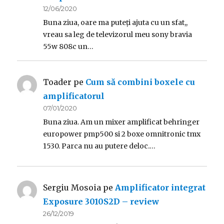
12/06/2020
Buna ziua, oare ma puteți ajuta cu un sfat,,
vreau sa leg de televizorul meu sony bravia
55w 808c un…
Toader
pe
Cum să combini boxele cu
amplificatorul
07/01/2020
Buna ziua. Am un mixer amplificat behringer
europower pmp500 si 2 boxe omnitronic tmx
1530. Parca nu au putere deloc.…
Sergiu Mosoia
pe
Amplificator integrat
Exposure 3010S2D – review
26/12/2019