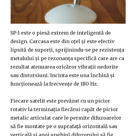
SP-1 este o piesă extrem de inteligentă de
design. Carcasa este din oțel și este efectiv
lipsită de suporți, sprijinindu-se pe rezistența
metalului și pe rezonanța specifică care are ca
rezultat atenuarea oricăror vibrații nedorite
sau distorsiuni. Incinta este una închisă și
funcționează la frecvențe de 180 Hz.
Fiecare satelit este prevăzut cu un picior
rotativ la terminația fiecărui capăt de picior
metalic articulat care le permite difuzoarelor
să fie montate pe o suprafață orizontală sau
verticală și apoi unghiul difuzorului să fie