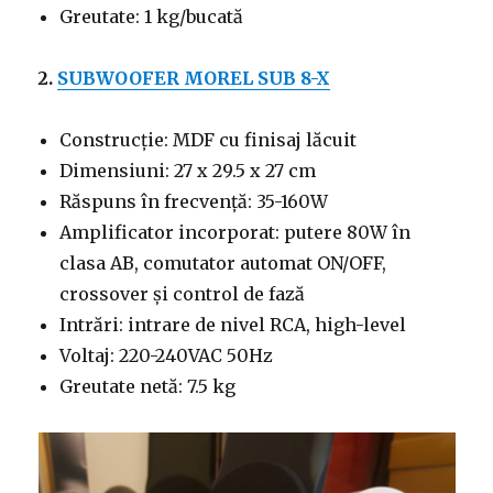
Greutate: 1 kg/bucată
2.
SUBWOOFER MOREL SUB 8-X
Construcție: MDF cu finisaj lăcuit
Dimensiuni: 27 x 29.5 x 27 cm
Răspuns în frecvență: 35-160W
Amplificator incorporat: putere 80W în
clasa AB, comutator automat ON/OFF,
crossover și control de fază
Intrări: intrare de nivel RCA, high-level
Voltaj: 220-240VAC 50Hz
Greutate netă: 7.5 kg