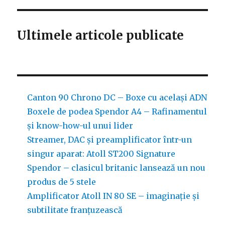
X
–
un
Ultimele articole publicate
sistem
home
cinema
high-
fidelity
Canton 90 Chrono DC – Boxe cu același ADN
Boxele de podea Spendor A4 – Rafinamentul
și know-how-ul unui lider
Streamer, DAC și preamplificator într-un
singur aparat: Atoll ST200 Signature
Spendor – clasicul britanic lansează un nou
produs de 5 stele
Amplificator Atoll IN 80 SE – imaginație și
subtilitate franțuzească