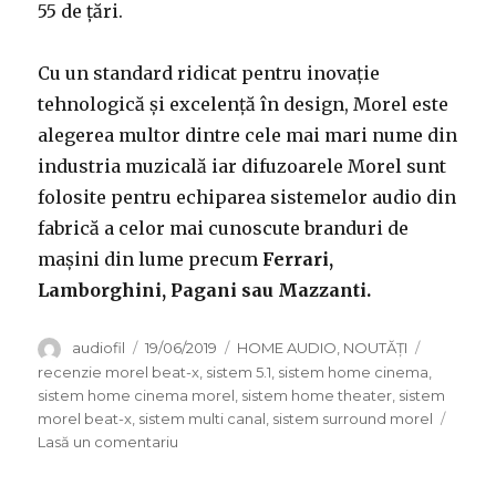
55 de țări.
Cu un standard ridicat pentru inovație
tehnologică și excelență în design, Morel este
alegerea multor dintre cele mai mari nume din
industria muzicală iar difuzoarele Morel sunt
folosite pentru echiparea sistemelor audio din
fabrică a celor mai cunoscute branduri de
mașini din lume precum
Ferrari,
Lamborghini, Pagani sau Mazzanti.
Autor
Publicat
Categorii
Etichete
audiofil
19/06/2019
HOME AUDIO
,
NOUTĂȚI
pe
recenzie morel beat-x
,
sistem 5.1
,
sistem home cinema
,
sistem home cinema morel
,
sistem home theater
,
sistem
morel beat-x
,
sistem multi canal
,
sistem surround morel
la
Lasă un comentariu
Morel
Beat-