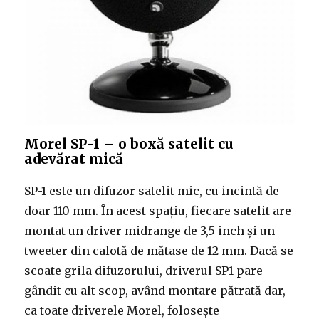
Morel SP-1 – o boxă satelit cu
adevărat mică
SP-1 este un difuzor satelit mic, cu incintă de
doar 110 mm. În acest spațiu, fiecare satelit are
montat un driver midrange de 3,5 inch și un
tweeter din calotă de mătase de 12 mm. Dacă se
scoate grila difuzorului, driverul SP1 pare
gândit cu alt scop, având montare pătrată dar,
ca toate driverele Morel, folosește