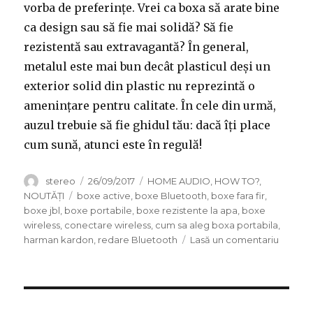
vorba de preferințe. Vrei ca boxa să arate bine
ca design sau să fie mai solidă? Să fie
rezistentă sau extravagantă? În general,
metalul este mai bun decât plasticul deși un
exterior solid din plastic nu reprezintă o
amenințare pentru calitate. În cele din urmă,
auzul trebuie să fie ghidul tău: dacă îți place
cum sună, atunci este în regulă!
Autor
Publicat
Categorii
stereo
26/09/2017
HOME AUDIO
,
HOW TO?
,
pe
Etichete
NOUTĂȚI
boxe active
,
boxe Bluetooth
,
boxe fara fir
,
boxe jbl
,
boxe portabile
,
boxe rezistente la apa
,
boxe
wireless
,
conectare wireless
,
cum sa aleg boxa portabila
,
la
harman kardon
,
redare Bluetooth
Lasă un comentariu
Ce
trebuie
să
știi
dacă