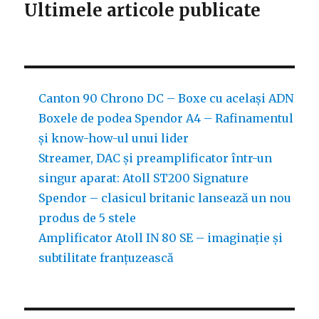
Ultimele articole publicate
vrei
să
cumper
o
boxă
wireles
Canton 90 Chrono DC – Boxe cu același ADN
Boxele de podea Spendor A4 – Rafinamentul
și know-how-ul unui lider
Streamer, DAC și preamplificator într-un
singur aparat: Atoll ST200 Signature
Spendor – clasicul britanic lansează un nou
produs de 5 stele
Amplificator Atoll IN 80 SE – imaginație și
subtilitate franțuzească