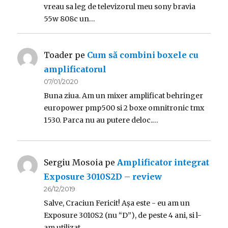
vreau sa leg de televizorul meu sony bravia
55w 808c un…
Toader
pe
Cum să combini boxele cu
amplificatorul
07/01/2020
Buna ziua. Am un mixer amplificat behringer
europower pmp500 si 2 boxe omnitronic tmx
1530. Parca nu au putere deloc.…
Sergiu Mosoia
pe
Amplificator integrat
Exposure 3010S2D – review
26/12/2019
Salve, Craciun Fericit! Așa este - eu am un
Exposure 3010S2 (nu “D”), de peste 4 ani, si l-
am utilizat…