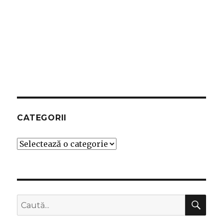
CATEGORII
Categorii
CĂ
Caută
după: