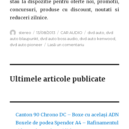
stau la dispozitie pentru oferte noi, promotii,
concursuri, produse cu discount, noutati si
reduceri zilnice.
Autor
Publicat
Categorii
Etichete
stereo
13/08/2013
CAR AUDIO
dvd auto
,
dvd
pe
auto blaupunkt
,
dvd auto boss audio
,
dvd auto kenwood
,
la
dvd auto pioneer
Lasă un comentariu
DVD
auto
–
investitie
rentabila
Ultimele articole publicate
pentru
masina
ta
Canton 90 Chrono DC – Boxe cu același ADN
Boxele de podea Spendor A4 – Rafinamentul