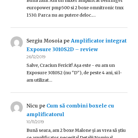
Buna ziua. Am un mixer amplificat behringer
europower pmp500 si 2 boxe omnitronic tmx
1530. Parca nu au putere deloc.…
Sergiu Mosoia
pe
Amplificator integrat
Exposure 3010S2D – review
26/12/2019
Salve, Craciun Fericit! Așa este - eu am un
Exposure 3010S2 (nu “D”), de peste 4 ani, si l-
am utilizat…
Nicu
pe
Cum să combini boxele cu
amplificatorul
10/11/2019
Bună seara, am 2 boxe Malone și as vrea să știu
ce amplificator necesita! Detalii:Nominal