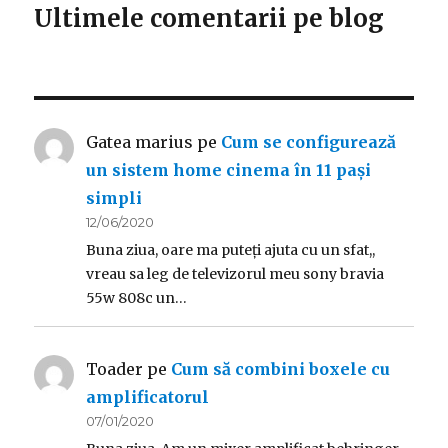
Ultimele comentarii pe blog
Gatea marius
pe
Cum se configurează
un sistem home cinema în 11 pași
simpli
12/06/2020
Buna ziua, oare ma puteți ajuta cu un sfat,,
vreau sa leg de televizorul meu sony bravia
55w 808c un…
Toader
pe
Cum să combini boxele cu
amplificatorul
07/01/2020