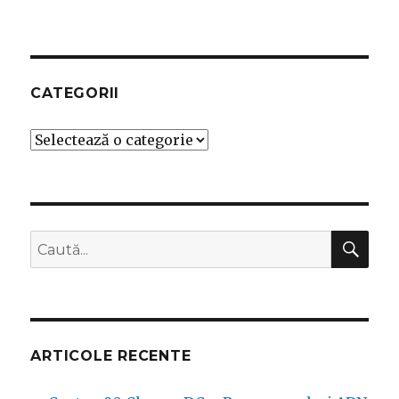
CATEGORII
Categorii
CĂ
Caută
după:
ARTICOLE RECENTE