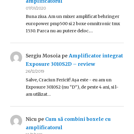
amplificatorul
07/01/2020
Buna ziua. Am un mixer amplificat behringer
europower pmp500 si 2 boxe omnitronic tmx
1530. Parca nu au putere deloc.…
Sergiu Mosoia
pe
Amplificator integrat
Exposure 3010S2D – review
26/12/2019
Salve, Craciun Fericit! Așa este - eu am un
Exposure 3010S2 (nu “D”), de peste 4 ani, si l-
am utilizat…
Nicu
pe
Cum să combini boxele cu
amplificatorul