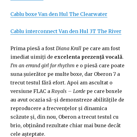
Cablu boxe Van den Hul The Clearwater
Cablu interconnect Van den Hul 3T The River
Prima piesă a fost
Diana Krall
pe care am fost
imediat uimiți de
excelenta prezență vocală
.
I’m an errand girl for rhythm
e o piesă care poate
suna șuierător pe multe boxe, dar Oberon 7 a
trecut testul fără efort. Apoi am ascultat o
versiune FLAC a
Royals – Lorde
pe care boxele
au avut ocazia să-și demonstreze abilitățile de
reproducere a frecvențelor și dinamica
scăzute și, din nou, Oberon a trecut testul cu
brio, obținând rezultate chiar mai bune decât
cele așteptate.