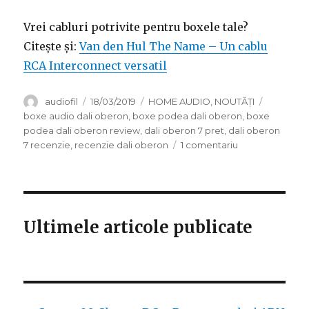
Vrei cabluri potrivite pentru boxele tale?
Citește și:
Van den Hul The Name – Un cablu
RCA Interconnect versatil
Autor
Publicat
Categorii
Etichete
audiofil
18/03/2019
HOME AUDIO
,
NOUTĂȚI
pe
boxe audio dali oberon
,
boxe podea dali oberon
,
boxe
podea dali oberon review
,
dali oberon 7 pret
,
dali oberon
la
7 recenzie
,
recenzie dali oberon
1 comentariu
Recenzie
boxe
podea
Dali
Oberon
Ultimele articole publicate
7