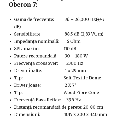
Oberon 7:
Gama de frecvențe: 36 – 26,000 Hz(+/-3
dB)
Sensibilitate: 88.5 dB (2,83 V/1 m)
Impedanța nominală: 6 Ohm
SPL maxim: 110 dB
Putere recomandată: 30 – 180 W
Frecvența crossover: 2300 Hz
Driver înalte: 1 x 29 mm
Tip: Soft Textile Dome
Driver joase: 2 X 7″
Tip: Wood Fibre Cone
Frecvență Bass Reflex: 39.5 Hz
Distanță recomandată de perete: 20-80 cm
Dimensiuni: 1015 x 200 x 340 mm