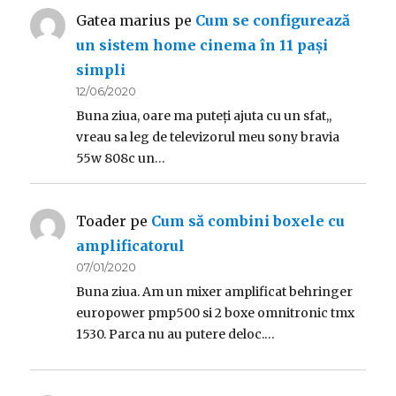
Gatea marius
pe
Cum se configurează
un sistem home cinema în 11 pași
simpli
12/06/2020
Buna ziua, oare ma puteți ajuta cu un sfat,,
vreau sa leg de televizorul meu sony bravia
55w 808c un…
Toader
pe
Cum să combini boxele cu
amplificatorul
07/01/2020
Buna ziua. Am un mixer amplificat behringer
europower pmp500 si 2 boxe omnitronic tmx
1530. Parca nu au putere deloc.…