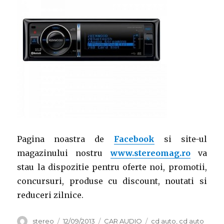
Pagina noastra de
Facebook
si site-ul
magazinului nostru
www.stereomag.ro
va
stau la dispozitie pentru oferte noi, promotii,
concursuri, produse cu discount, noutati si
reduceri zilnice.
Autor
Publicat
Categorii
Etichete
stereo
12/09/2013
CAR AUDIO
cd auto
,
cd auto