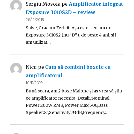
Sergiu Mosoia
pe
Amplificator integrat
Exposure 3010S2D – review
26/12/2019
Salve, Craciun Fericit! Așa este - eu am un
Exposure 3010S2 (nu “D”), de peste 4 ani, si l-
am utilizat…
Nicu
pe
Cum să combini boxele cu
amplificatorul
10/11/2019
Bună seara, am 2 boxe Malone și as vrea să știu
ce amplificator necesita! Detalii:Nominal
Power:200W RMS, Power Max:500,Bass
Speaker:8",Sensitivity:93dB,Frequency…