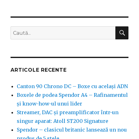
CĂ
Caută
după:
ARTICOLE RECENTE
Canton 90 Chrono DC – Boxe cu același ADN
Boxele de podea Spendor A4 – Rafinamentul
și know-how-ul unui lider
Streamer, DAC și preamplificator într-un
singur aparat: Atoll ST200 Signature
Spendor – clasicul britanic lansează un nou
produs de 5 stele