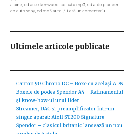
pe
alpine
,
cd auto kenwood
,
cd auto mp3
,
cd auto pioneer
,
la
cd auto sony
,
cd mp3 auto
Lasă un comentariu
Cd
auto
Sony,
Alpine,
Kenwood…
Ultimele articole publicate
Canton 90 Chrono DC – Boxe cu același ADN
Boxele de podea Spendor A4 – Rafinamentul
și know-how-ul unui lider
Streamer, DAC și preamplificator într-un
singur aparat: Atoll ST200 Signature
Spendor – clasicul britanic lansează un nou
produs de 5 stele