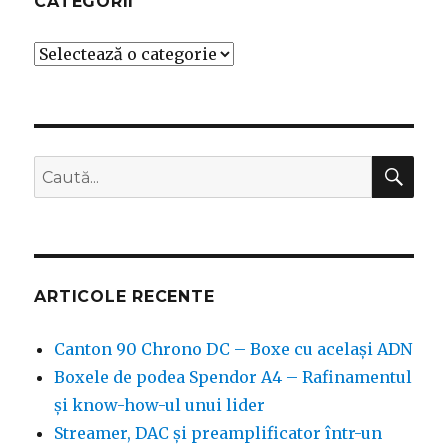
CATEGORII
Categorii
CĂ
Caută
după:
ARTICOLE RECENTE
Canton 90 Chrono DC – Boxe cu același ADN
Boxele de podea Spendor A4 – Rafinamentul
și know-how-ul unui lider
Streamer, DAC și preamplificator într-un