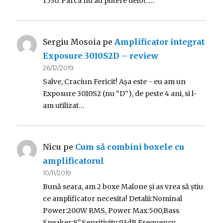
1530. Parca nu au putere deloc.…
Sergiu Mosoia
pe
Amplificator integrat
Exposure 3010S2D – review
26/12/2019
Salve, Craciun Fericit! Așa este - eu am un
Exposure 3010S2 (nu “D”), de peste 4 ani, si l-
am utilizat…
Nicu
pe
Cum să combini boxele cu
amplificatorul
10/11/2019
Bună seara, am 2 boxe Malone și as vrea să știu
ce amplificator necesita! Detalii:Nominal
Power:200W RMS, Power Max:500,Bass
Speaker:8",Sensitivity:93dB,Frequency…