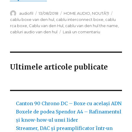
Autor
Publicat
Categorii
Etichete
audiofil
13/08/2018
HOME AUDIO
,
NOUTĂȚI
pe
cablu boxe van den hul
,
cablu interconnect boxe
,
cablu
rca boxe
,
Cablu van den Hul
,
cablu van den hul the name
,
la
cabluri audio van den hul
Lasă un comentariu
Van
den
Hul
The
Name
Ultimele articole publicate
–
Un
cablu
RCA
Interconnect
versatil
Canton 90 Chrono DC – Boxe cu același ADN
Boxele de podea Spendor A4 – Rafinamentul
și know-how-ul unui lider
Streamer, DAC și preamplificator într-un