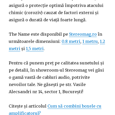
asigură o protecție optimă împotriva atacului
chimic (coroziv) cauzat de factori externi și
asigură o durată de viață foarte lungă.
The Name este disponibil pe
Stereomag.ro
în
următoarele dimensiuni:
0.8 metri
,
1 metru
,
1.2
metri
și
1,5 metri
.
Pentru că punem preț pe calitatea sunetului și
pe detalii, în showroom-ul Stereomag vei găsi
o gamă vastă de cabluri audio, potrivite
nevoilor tale. Ne găsești pe str. Vasile
Alecsandri nr 14, sector 1, București!
Citește și articolul
Cum să combini boxele cu
amplificatorul?