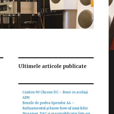
Ultimele articole publicate
Canton 90 Chrono DC – Boxe cu același
ADN
Boxele de podea Spendor A4 –
Rafinamentul și know-how-ul unui lider
Streamer, DAC și preamplificator într-un