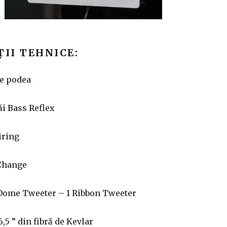
ȚII TEHNICE:
de podea
căi Bass Reflex
iring
-Change
 Dome Tweeter – 1 Ribbon Tweeter
 6,5 ” din fibră de Kevlar