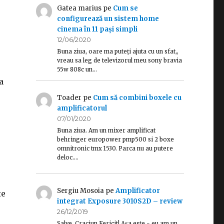
Gatea marius
pe
Cum se
configurează un sistem home
cinema în 11 pași simpli
12/06/2020
Buna ziua, oare ma puteți ajuta cu un sfat,,
vreau sa leg de televizorul meu sony bravia
55w 808c un…
a
Toader
pe
Cum să combini boxele cu
amplificatorul
07/01/2020
Buna ziua. Am un mixer amplificat
behringer europower pmp500 si 2 boxe
omnitronic tmx 1530. Parca nu au putere
deloc.…
Sergiu Mosoia
pe
Amplificator
te
integrat Exposure 3010S2D – review
26/12/2019
Salve, Craciun Fericit! Așa este - eu am un