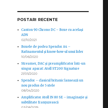
POSTARI RECENTE
Canton 90 Chrono DC – Boxe cu același
ADN
02/10/2021
Boxele de podea Spendor A4 –
Rafinamentul și know-how-ul unui lider
10/06/2020
Streamer, DAC și preamplificator într-un
singur aparat: Atoll ST200 Signature
21/05/2020
Spendor – clasicul britanic lansează un
nou produs de 5 stele
08/04/2020
Amplificator Atoll IN 80 SE – imaginație și
subtilitate franțuzească
03/08/2019