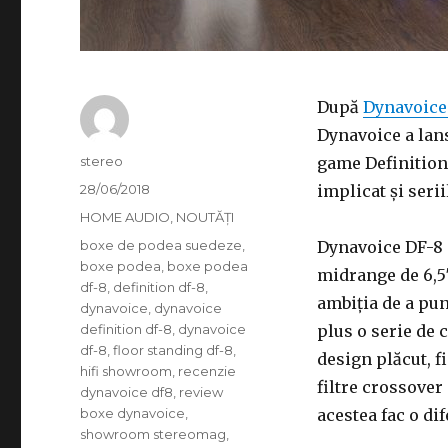
După
Dynavoice
Dynavoice a lan
Autor
stereo
game Definition.
Publicat
28/06/2018
implicat și seri
pe
Categorii
HOME AUDIO
,
NOUTĂȚI
Etichete
boxe de podea suedeze
,
Dynavoice DF-8 
boxe podea
,
boxe podea
midrange de 6,5″
df-8
,
definition df-8
,
ambiția de a pun
dynavoice
,
dynavoice
definition df-8
,
dynavoice
plus o serie de c
df-8
,
floor standing df-8
,
design plăcut, f
hifi showroom
,
recenzie
filtre crossover
dynavoice df8
,
review
boxe dynavoice
,
acestea fac o di
showroom stereomag
,