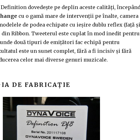
Definition dovedește pe deplin aceste calități, începân
Change
cu o gamă mare de intervenții pe înalte, camera
modelele de podea echipate cu ieșire dublu reflex (față ș
r din Ribbon. Tweeterul este cuplat în mod inedit pentru
 unde două tipuri de emițători fac echipă pentru
ltatul este un sunet complet, fără a fi incisiv și fără
oducerea celor mai diverse genuri muzicale.
IA DE FABRICAȚIE