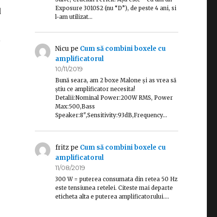
Exposure 3010S2 (nu “D”), de peste 4 ani, si
d
l-am utilizat…
i
Nicu
pe
Cum să combini boxele cu
amplificatorul
10/11/2019
Bună seara, am 2 boxe Malone și as vrea să
știu ce amplificator necesita!
Detalii:Nominal Power:200W RMS, Power
Max:500,Bass
Speaker:8",Sensitivity:93dB,Frequency…
fritz
pe
Cum să combini boxele cu
amplificatorul
11/08/2019
300 W = puterea consumata din retea 50 Hz
este tensiunea retelei. Citeste mai departe
eticheta alta e puterea amplificatorului.…