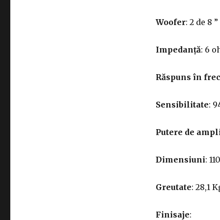
Woofer
: 2 de 8 
Impedanță
: 6 
Răspuns în fre
Sensibilitate
: 9
Putere de ampl
Dimensiuni
: 1
Greutate
: 28,1 
Finisaje
: