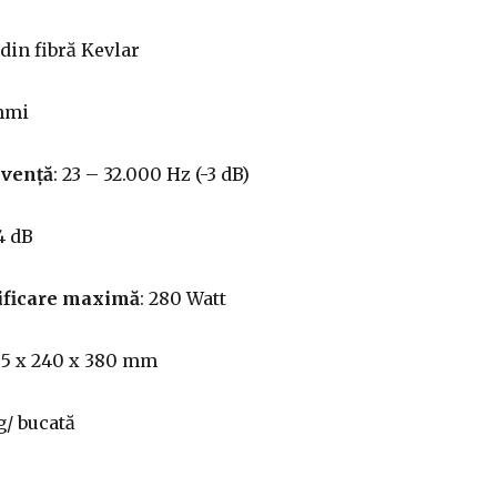
” din fibră Kevlar
ohmi
cvență
: 23 – 32.000 Hz (-3 dB)
4 dB
ificare maximă
: 280 Watt
105 x 240 x 380 mm
Kg/ bucată