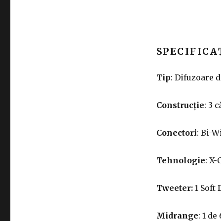
SPECIFICA
Tip
: Difuzoare 
Construcție
: 3 
Conectori
: Bi-W
Tehnologie
: X
Tweeter:
1 Soft
Midrange
: 1 de