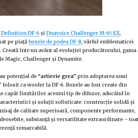
 Definition DF-6
și
Dnavoice Challenger M-65 EX
,
sat pe piață
boxele de podea DF-8
, vârful emblematicei
 Creată într-un avânt al evoluției producătorului, gama 
ile Magic, Challenger și Dynamite.
au potențial de
“artierie grea”
prin adoptarea unui
 folosit ca woofer la DF-6. Boxele au fost create din
e capăt limitărilor acestui tip de difuzor, aducând în
aracteristici și soluții sofisticate: construcție solidă și
inisaj de calitate superioară, componente performante,
 deosebite, substanță și versatilitate extraordinare – toa
ferență remarcabilă.