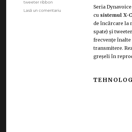
tweeter ribbon
Seria Dynavoice 
la
Lasă un comentariu
cu
sistemul X-
Boxele
de
de încărcare la 
podea
spate) și tweete
Dynavoice
frecvențe înalte
DF-
8
transmitere. Rezu
–
greșeli în repr
sunet
perfect
pe
orice
TEHNOLOG
melodie