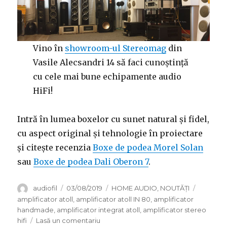
Vino în
showroom-ul Stereomag
din
Vasile Alecsandri 14 să faci cunoștință
cu cele mai bune echipamente audio
HiFi!
Intră în lumea boxelor cu sunet natural și fidel,
cu aspect original și tehnologie în proiectare
și citește recenzia
Boxe de podea Morel Solan
sau
Boxe de podea Dali Oberon 7
.
Autor
Publicat
Categorii
Etichete
audiofil
03/08/2019
HOME AUDIO
,
NOUTĂȚI
pe
amplificator atoll
,
amplificator atoll IN 80
,
amplificator
handmade
,
amplificator integrat atoll
,
amplificator stereo
la
hifi
Lasă un comentariu