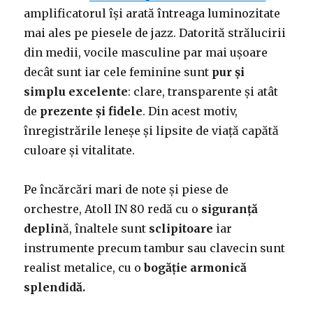
amplificatorul își arată întreaga luminozitate
mai ales pe piesele de jazz. Datorită strălucirii
din medii, vocile masculine par mai ușoare
decât sunt iar cele feminine sunt
pur și
simplu excelente
: clare, transparente și atât
de
prezente și fidele
. Din acest motiv,
înregistrările leneșe și lipsite de viață capătă
culoare și vitalitate.
Pe încărcări mari de note și piese de
orchestre, Atoll IN 80 redă cu o
siguranță
deplin
ă, înaltele sunt
sclipitoare
iar
instrumente precum tambur sau clavecin sunt
realist metalice, cu o
bogăție armonică
splendidă.