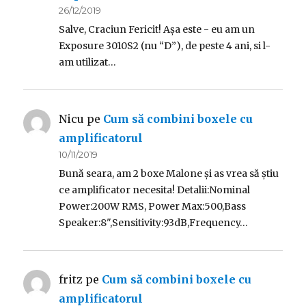
26/12/2019
Salve, Craciun Fericit! Așa este - eu am un
Exposure 3010S2 (nu “D”), de peste 4 ani, si l-
am utilizat…
Nicu
pe
Cum să combini boxele cu
amplificatorul
10/11/2019
Bună seara, am 2 boxe Malone și as vrea să știu
ce amplificator necesita! Detalii:Nominal
Power:200W RMS, Power Max:500,Bass
Speaker:8",Sensitivity:93dB,Frequency…
fritz
pe
Cum să combini boxele cu
amplificatorul