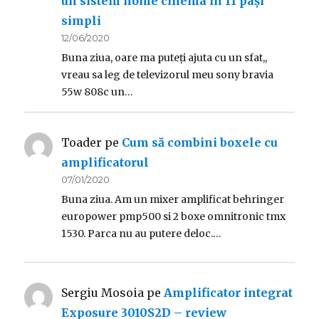
un sistem home cinema în 11 pași
simpli
12/06/2020
Buna ziua, oare ma puteți ajuta cu un sfat,,
vreau sa leg de televizorul meu sony bravia
55w 808c un…
Toader
pe
Cum să combini boxele cu
amplificatorul
07/01/2020
Buna ziua. Am un mixer amplificat behringer
europower pmp500 si 2 boxe omnitronic tmx
1530. Parca nu au putere deloc.…
Sergiu Mosoia
pe
Amplificator integrat
Exposure 3010S2D – review