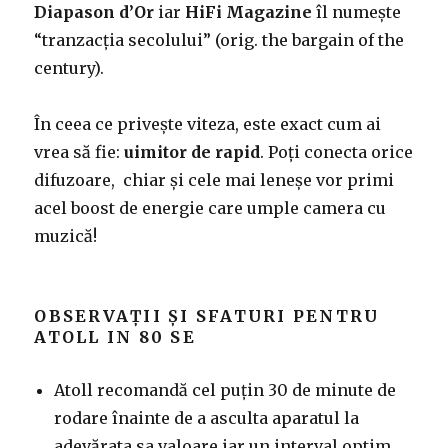
Diapason d’Or
iar
HiFi Magazine
îl numește
“tranzacția secolului” (orig. the bargain of the
century).
În ceea ce privește viteza, este exact cum ai
vrea să fie:
uimitor de rapid
. Poți conecta orice
difuzoare, chiar și cele mai leneșe vor primi
acel boost de energie care umple camera cu
muzică!
OBSERVAȚII ȘI SFATURI PENTRU
ATOLL IN 80 SE
Atoll recomandă cel puțin 30 de minute de
rodare înainte de a asculta aparatul la
adevărata sa valoare iar un interval optim