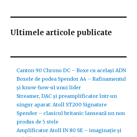
Amplificator
Atoll
IN
80
SE
Ultimele articole publicate
–
imaginație
și
subtilitate
franțuzească
Canton 90 Chrono DC – Boxe cu același ADN
Boxele de podea Spendor A4 – Rafinamentul
și know-how-ul unui lider
Streamer, DAC și preamplificator într-un
singur aparat: Atoll ST200 Signature
Spendor – clasicul britanic lansează un nou
produs de 5 stele
Amplificator Atoll IN 80 SE – imaginație și