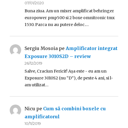
07/01/2020
Buna ziua. Am un mixer amplificat behringer
europower pmp500 si 2 boxe omnitronic tmx
1530. Parca nu au putere deloc.…
Sergiu Mosoia
pe
Amplificator integrat
Exposure 3010S2D – review
26/12/2019
Salve, Craciun Fericit! Așa este - eu am un
Exposure 3010S2 (nu “D”), de peste 4 ani, si l-
am utilizat…
Nicu
pe
Cum să combini boxele cu
amplificatorul
10/11/2019