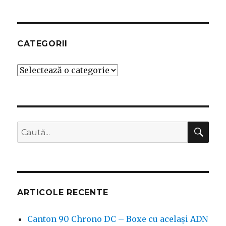
CATEGORII
Categorii
CĂ
Caută
după:
ARTICOLE RECENTE
Canton 90 Chrono DC – Boxe cu același ADN