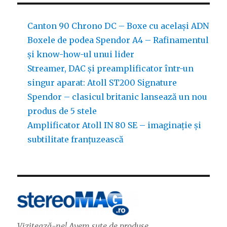
Canton 90 Chrono DC – Boxe cu același ADN
Boxele de podea Spendor A4 – Rafinamentul
și know-how-ul unui lider
Streamer, DAC și preamplificator într-un
singur aparat: Atoll ST200 Signature
Spendor – clasicul britanic lansează un nou
produs de 5 stele
Amplificator Atoll IN 80 SE – imaginație și
subtilitate franțuzească
Vizitează-ne! Avem sute de produse