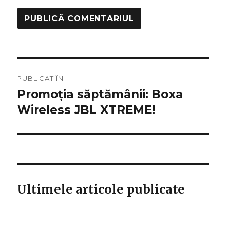
Navigare
PUBLICAT ÎN
în
Promoția săptămânii: Boxa
Wireless JBL XTREME!
articole
Ultimele articole publicate