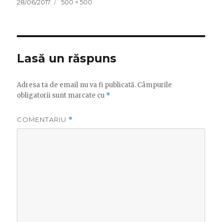
Publicat
Dimensiune
28/06/2017
500 × 500
pe
completă
Lasă un răspuns
Adresa ta de email nu va fi publicată.
Câmpurile
obligatorii sunt marcate cu
*
COMENTARIU
*