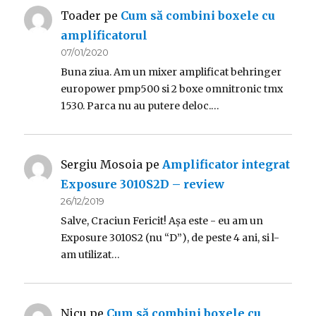
Toader
pe
Cum să combini boxele cu
amplificatorul
07/01/2020
Buna ziua. Am un mixer amplificat behringer
europower pmp500 si 2 boxe omnitronic tmx
1530. Parca nu au putere deloc.…
Sergiu Mosoia
pe
Amplificator integrat
Exposure 3010S2D – review
26/12/2019
Salve, Craciun Fericit! Așa este - eu am un
Exposure 3010S2 (nu “D”), de peste 4 ani, si l-
am utilizat…
Nicu
pe
Cum să combini boxele cu