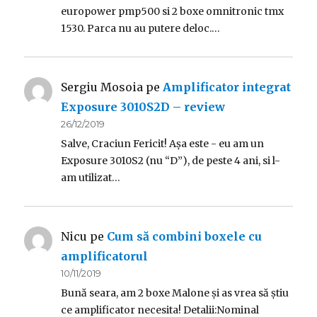
europower pmp500 si 2 boxe omnitronic tmx
1530. Parca nu au putere deloc.…
Sergiu Mosoia
pe
Amplificator integrat
Exposure 3010S2D – review
26/12/2019
Salve, Craciun Fericit! Așa este - eu am un
Exposure 3010S2 (nu “D”), de peste 4 ani, si l-
am utilizat…
Nicu
pe
Cum să combini boxele cu
amplificatorul
10/11/2019
Bună seara, am 2 boxe Malone și as vrea să știu
ce amplificator necesita! Detalii:Nominal