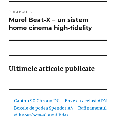
Navigare
PUBLICAT ÎN
în
Morel Beat-X – un sistem
home cinema high-fidelity
articole
Ultimele articole publicate
Canton 90 Chrono DC – Boxe cu același ADN
Boxele de podea Spendor A4 – Rafinamentul
și know-how-ul unui lider