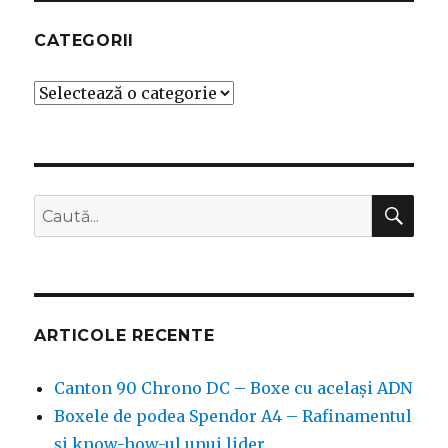
CATEGORII
Categorii
CĂ
Caută
după:
ARTICOLE RECENTE
Canton 90 Chrono DC – Boxe cu același ADN
Boxele de podea Spendor A4 – Rafinamentul
și know-how-ul unui lider