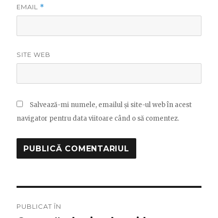
EMAIL
*
SITE WEB
Salvează-mi numele, emailul și site-ul web în acest
navigator pentru data viitoare când o să comentez.
Navigare
PUBLICAT ÎN
în