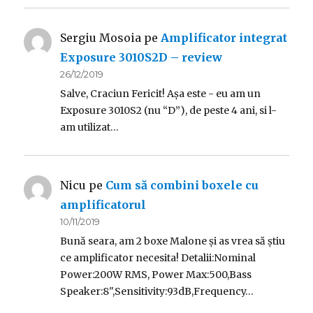
Sergiu Mosoia
pe
Amplificator integrat
Exposure 3010S2D – review
26/12/2019
Salve, Craciun Fericit! Așa este - eu am un
Exposure 3010S2 (nu “D”), de peste 4 ani, si l-
am utilizat…
Nicu
pe
Cum să combini boxele cu
amplificatorul
10/11/2019
Bună seara, am 2 boxe Malone și as vrea să știu
ce amplificator necesita! Detalii:Nominal
Power:200W RMS, Power Max:500,Bass
Speaker:8",Sensitivity:93dB,Frequency…