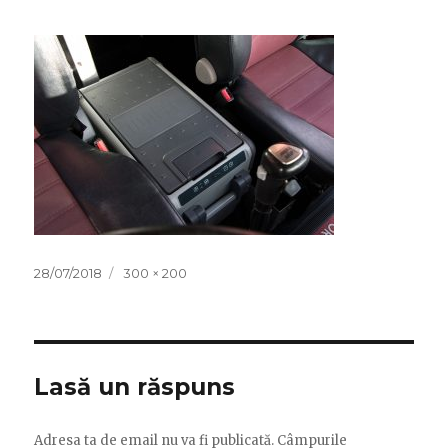
Publicat
Dimensiune
28/07/2018
300 × 200
pe
completă
Lasă un răspuns
Adresa ta de email nu va fi publicată.
Câmpurile