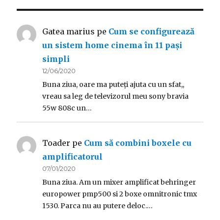
Gatea marius
pe
Cum se configurează
un sistem home cinema în 11 pași
simpli
12/06/2020
Buna ziua, oare ma puteți ajuta cu un sfat,,
vreau sa leg de televizorul meu sony bravia
55w 808c un…
Toader
pe
Cum să combini boxele cu
amplificatorul
07/01/2020
Buna ziua. Am un mixer amplificat behringer
europower pmp500 si 2 boxe omnitronic tmx
1530. Parca nu au putere deloc.…