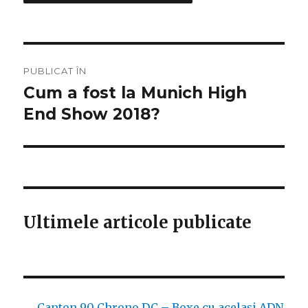
Navigare
PUBLICAT ÎN
în
Cum a fost la Munich High
End Show 2018?
articole
Ultimele articole publicate
Canton 90 Chrono DC – Boxe cu același ADN