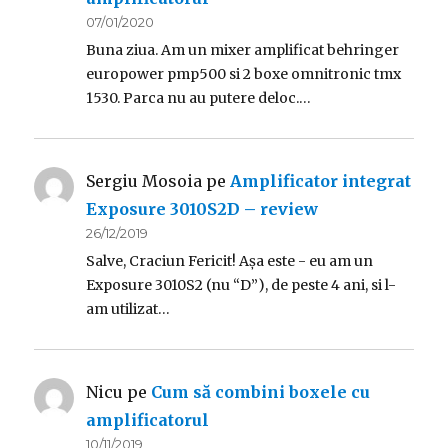
07/01/2020
Buna ziua. Am un mixer amplificat behringer
europower pmp500 si 2 boxe omnitronic tmx
1530. Parca nu au putere deloc.…
Sergiu Mosoia
pe
Amplificator integrat
Exposure 3010S2D – review
26/12/2019
Salve, Craciun Fericit! Așa este - eu am un
Exposure 3010S2 (nu “D”), de peste 4 ani, si l-
am utilizat…
Nicu
pe
Cum să combini boxele cu
amplificatorul
10/11/2019