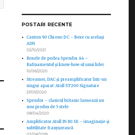
POSTARI RECENTE
Canton 90 Chrono DC – Boxe cu același
ADN
02/10/2021
Boxele de podea Spendor A4 –
Rafinamentul și know-how-ul unui lider
10/06/2020
Streamer, DAC și preamplificator într-un
singur aparat: Atoll ST200 Signature
21/05/2020
Spendor – clasicul britanic lansează un
nou produs de 5 stele
08/04/2020
Amplificator Atoll IN 80 SE – imaginație și
subtilitate franțuzească
03/08/2019