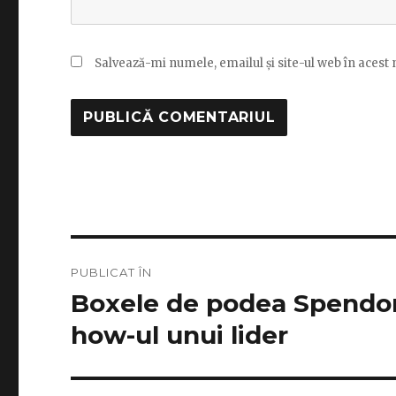
Salvează-mi numele, emailul și site-ul web în acest
Navigare
PUBLICAT ÎN
în
Boxele de podea Spendor
articole
how-ul unui lider