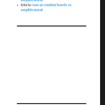
amplificatorul
fritz
la
Cum să combini boxele cu
amplificatorul