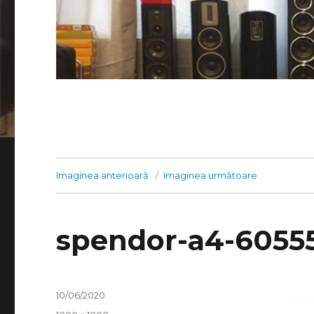
Imaginea anterioară
Imaginea următoare
spendor-a4-60555
Publicat
10/06/2020
pe