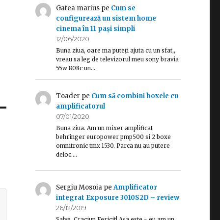
Gatea marius
pe
Cum se
configurează un sistem home
cinema în 11 pași simpli
12/06/2020
Buna ziua, oare ma puteți ajuta cu un sfat,,
vreau sa leg de televizorul meu sony bravia
55w 808c un…
Toader
pe
Cum să combini boxele cu
amplificatorul
07/01/2020
Buna ziua. Am un mixer amplificat
behringer europower pmp500 si 2 boxe
omnitronic tmx 1530. Parca nu au putere
deloc.…
Sergiu Mosoia
pe
Amplificator
integrat Exposure 3010S2D – review
26/12/2019
Salve, Craciun Fericit! Așa este - eu am un