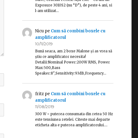
Exposure 3010S2 (nu “D”), de peste 4 ani, si
l-am utilizat…
Nicu
pe
Cum să combini boxele cu
amplificatorul
10/11/2019
Bună seara, am 2 boxe Malone și as vrea să
știu ce amplificator necesita!
Detalii:Nominal Power:200W RMS, Power
Max:500,Bass
Speaker:8",Sensitivity:93dB,Frequency…
fritz
pe
Cum să combini boxele cu
amplificatorul
11/08/2019
300 W = puterea consumata din retea 50 Hz
este tensiunea retelei. Citeste mai departe
eticheta alta e puterea amplificatorului.…