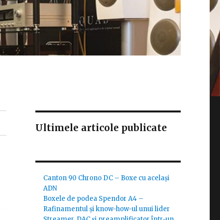
Ultimele articole publicate
Canton 90 Chrono DC – Boxe cu același
ADN
Boxele de podea Spendor A4 –
Rafinamentul și know-how-ul unui lider
Streamer, DAC și preamplificator într-un