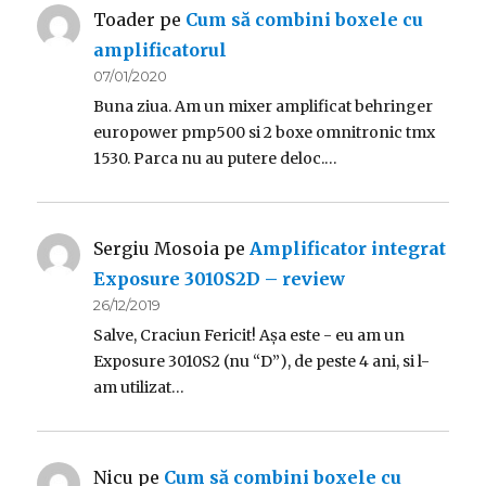
Toader
pe
Cum să combini boxele cu
amplificatorul
07/01/2020
Buna ziua. Am un mixer amplificat behringer
europower pmp500 si 2 boxe omnitronic tmx
1530. Parca nu au putere deloc.…
Sergiu Mosoia
pe
Amplificator integrat
Exposure 3010S2D – review
26/12/2019
Salve, Craciun Fericit! Așa este - eu am un
Exposure 3010S2 (nu “D”), de peste 4 ani, si l-
am utilizat…
Nicu
pe
Cum să combini boxele cu