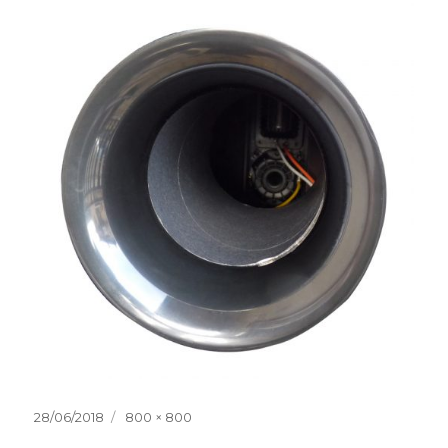
Publicat
Dimensiune
28/06/2018
800 × 800
pe
completă