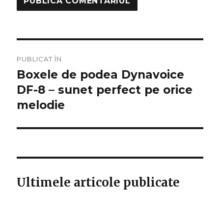
Navigare
PUBLICAT ÎN
în
Boxele de podea Dynavoice
DF-8 – sunet perfect pe orice
articole
melodie
Ultimele articole publicate