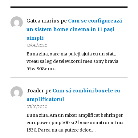
Gatea marius
pe
Cum se configurează
un sistem home cinema în 11 pași
simpli
12/06/2020
Buna ziua, oare ma puteți ajuta cu un sfat,,
vreau sa leg de televizorul meu sony bravia
55w 808c un…
Toader
pe
Cum să combini boxele cu
amplificatorul
07/01/2020
Buna ziua. Am un mixer amplificat behringer
europower pmp500 si 2 boxe omnitronic tmx
1530. Parca nu au putere deloc.…