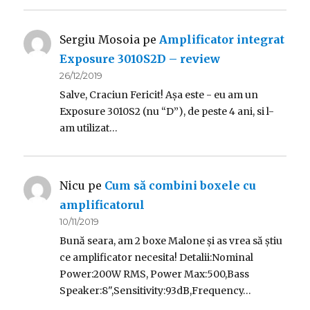
Sergiu Mosoia
pe
Amplificator integrat
Exposure 3010S2D – review
26/12/2019
Salve, Craciun Fericit! Așa este - eu am un
Exposure 3010S2 (nu “D”), de peste 4 ani, si l-
am utilizat…
Nicu
pe
Cum să combini boxele cu
amplificatorul
10/11/2019
Bună seara, am 2 boxe Malone și as vrea să știu
ce amplificator necesita! Detalii:Nominal
Power:200W RMS, Power Max:500,Bass
Speaker:8",Sensitivity:93dB,Frequency…