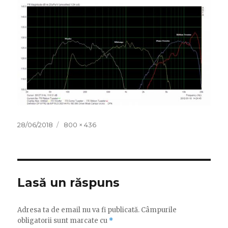
Publicat
Dimensiune
28/06/2018
800 × 436
pe
completă
Lasă un răspuns
Adresa ta de email nu va fi publicată.
Câmpurile
obligatorii sunt marcate cu
*