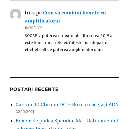
fritz
pe
Cum să combini boxele cu
amplificatorul
11/08/2019
300 W = puterea consumata din retea 50 Hz
este tensiunea retelei. Citeste mai departe
eticheta alta e puterea amplificatorului.…
POSTARI RECENTE
Canton 90 Chrono DC – Boxe cu același ADN
02/10/2021
Boxele de podea Spendor A4 – Rafinamentul
și know-how-ul unui lider