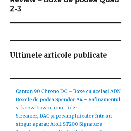
Review – Boxe de podea Quad
Z-3
articole
Ultimele articole publicate
Canton 90 Chrono DC – Boxe cu același ADN
Boxele de podea Spendor A4 – Rafinamentul
și know-how-ul unui lider
Streamer, DAC și preamplificator într-un
singur aparat: Atoll ST200 Signature