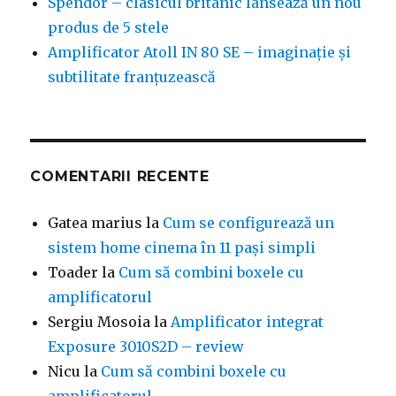
Spendor – clasicul britanic lansează un nou
produs de 5 stele
Amplificator Atoll IN 80 SE – imaginație și
subtilitate franțuzească
COMENTARII RECENTE
Gatea marius
la
Cum se configurează un
sistem home cinema în 11 pași simpli
Toader
la
Cum să combini boxele cu
amplificatorul
Sergiu Mosoia
la
Amplificator integrat
Exposure 3010S2D – review
Nicu
la
Cum să combini boxele cu