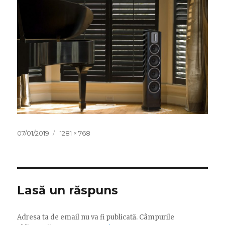
Publicat
Dimensiune
07/01/2019
1281 × 768
pe
completă
Lasă un răspuns
Adresa ta de email nu va fi publicată.
Câmpurile