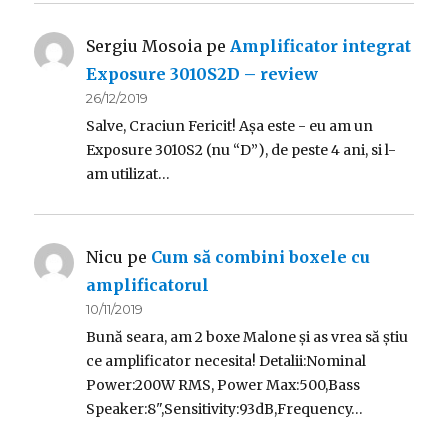
Sergiu Mosoia
pe
Amplificator integrat
Exposure 3010S2D – review
26/12/2019
Salve, Craciun Fericit! Așa este - eu am un
Exposure 3010S2 (nu “D”), de peste 4 ani, si l-
am utilizat…
Nicu
pe
Cum să combini boxele cu
amplificatorul
10/11/2019
Bună seara, am 2 boxe Malone și as vrea să știu
ce amplificator necesita! Detalii:Nominal
Power:200W RMS, Power Max:500,Bass
Speaker:8",Sensitivity:93dB,Frequency…