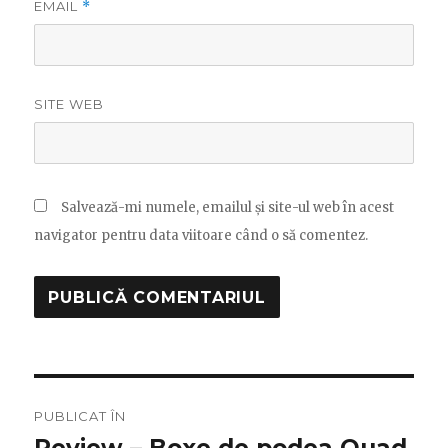
EMAIL
*
SITE WEB
Salvează-mi numele, emailul și site-ul web în acest
navigator pentru data viitoare când o să comentez.
Navigare
PUBLICAT ÎN
în