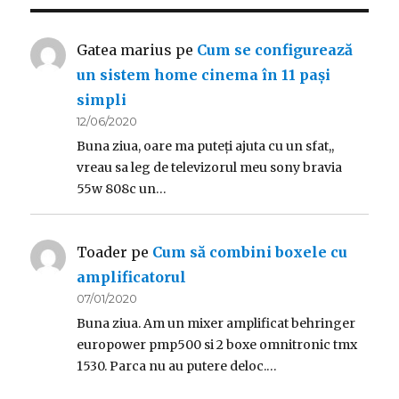
Gatea marius
pe
Cum se configurează
un sistem home cinema în 11 pași
simpli
12/06/2020
Buna ziua, oare ma puteți ajuta cu un sfat,,
vreau sa leg de televizorul meu sony bravia
55w 808c un…
Toader
pe
Cum să combini boxele cu
amplificatorul
07/01/2020
Buna ziua. Am un mixer amplificat behringer
europower pmp500 si 2 boxe omnitronic tmx
1530. Parca nu au putere deloc.…