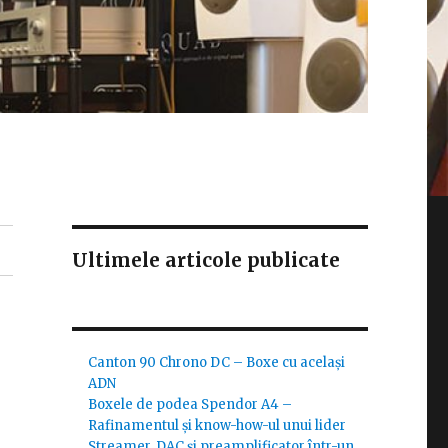
Ultimele articole publicate
Canton 90 Chrono DC – Boxe cu același
ADN
Boxele de podea Spendor A4 –
Rafinamentul și know-how-ul unui lider
Streamer, DAC și preamplificator într-un