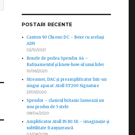
POSTARI RECENTE
Canton 90 Chrono DC – Boxe cu același
ADN
02/10/2021
Boxele de podea Spendor A4 –
Rafinamentul și know-how-ul unui lider
10/06/2020
Streamer, DAC și preamplificator într-un
singur aparat: Atoll ST200 Signature
21/05/2020
Spendor – clasicul britanic lansează un
nou produs de 5 stele
08/04/2020
Amplificator Atoll IN 80 SE – imaginație și
subtilitate franțuzească
03/08/2019