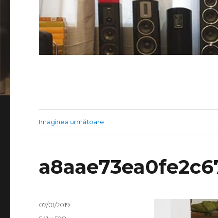
Imaginea următoare
a8aae73ea0fe2c6
Publicat
07/01/2019
pe