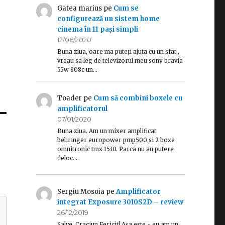
Gatea marius
pe
Cum se
configurează un sistem home
cinema în 11 pași simpli
12/06/2020
Buna ziua, oare ma puteți ajuta cu un sfat,,
vreau sa leg de televizorul meu sony bravia
55w 808c un…
Toader
pe
Cum să combini boxele cu
amplificatorul
07/01/2020
Buna ziua. Am un mixer amplificat
behringer europower pmp500 si 2 boxe
omnitronic tmx 1530. Parca nu au putere
deloc.…
Sergiu Mosoia
pe
Amplificator
integrat Exposure 3010S2D – review
26/12/2019
Salve, Craciun Fericit! Așa este - eu am un