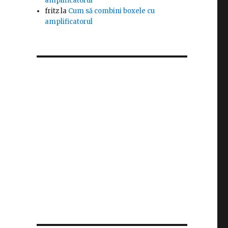
amplificatorul
fritz
la
Cum să combini boxele cu
amplificatorul