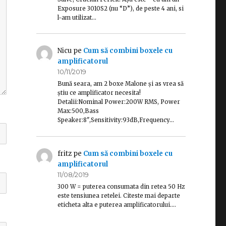
Exposure 3010S2 (nu “D”), de peste 4 ani, si
l-am utilizat…
Nicu
pe
Cum să combini boxele cu
amplificatorul
10/11/2019
Bună seara, am 2 boxe Malone și as vrea să
știu ce amplificator necesita!
Detalii:Nominal Power:200W RMS, Power
Max:500,Bass
Speaker:8",Sensitivity:93dB,Frequency…
fritz
pe
Cum să combini boxele cu
amplificatorul
11/08/2019
300 W = puterea consumata din retea 50 Hz
este tensiunea retelei. Citeste mai departe
eticheta alta e puterea amplificatorului.…