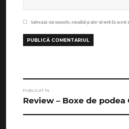
Salvează-mi numele, emailul și site-ul web în acest
Navigare
PUBLICAT ÎN
în
Review – Boxe de podea 
articole