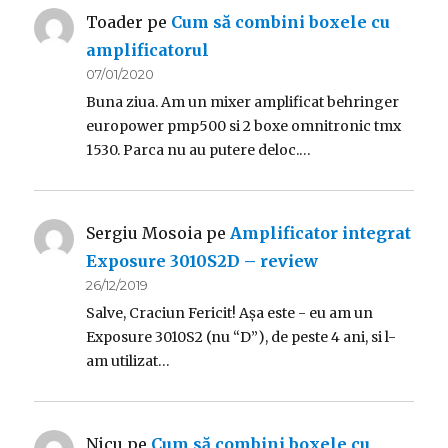
Toader
pe
Cum să combini boxele cu
amplificatorul
07/01/2020
Buna ziua. Am un mixer amplificat behringer
europower pmp500 si 2 boxe omnitronic tmx
1530. Parca nu au putere deloc.…
Sergiu Mosoia
pe
Amplificator integrat
Exposure 3010S2D – review
26/12/2019
Salve, Craciun Fericit! Așa este - eu am un
Exposure 3010S2 (nu “D”), de peste 4 ani, si l-
am utilizat…
Nicu
pe
Cum să combini boxele cu