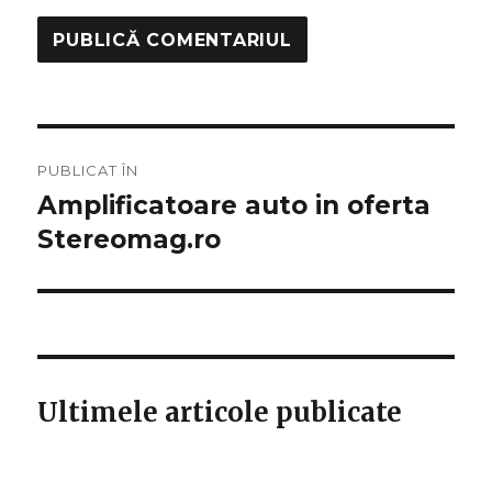
Navigare
PUBLICAT ÎN
în
Amplificatoare auto in oferta
Stereomag.ro
articole
Ultimele articole publicate