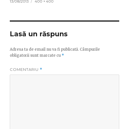
Publicat
Dimensiune
13/08/2013
400 × 400
pe
completă
Lasă un răspuns
Adresa ta de email nu va fi publicată.
Câmpurile
obligatorii sunt marcate cu
*
COMENTARIU
*