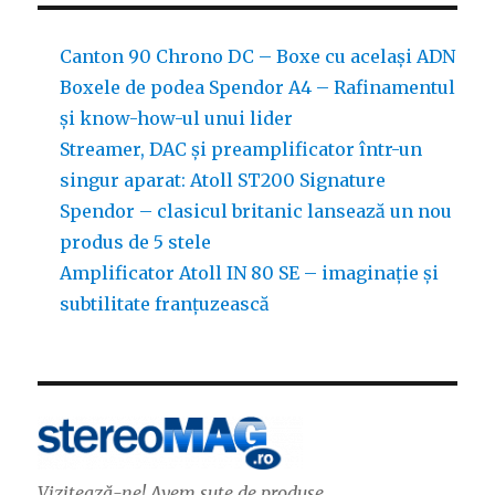
Canton 90 Chrono DC – Boxe cu același ADN
Boxele de podea Spendor A4 – Rafinamentul
și know-how-ul unui lider
Streamer, DAC și preamplificator într-un
singur aparat: Atoll ST200 Signature
Spendor – clasicul britanic lansează un nou
produs de 5 stele
Amplificator Atoll IN 80 SE – imaginație și
subtilitate franțuzească
Vizitează-ne! Avem sute de produse