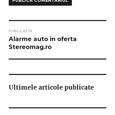
Navigare
PUBLICAT ÎN
în
Alarme auto in oferta
Stereomag.ro
articole
Ultimele articole publicate