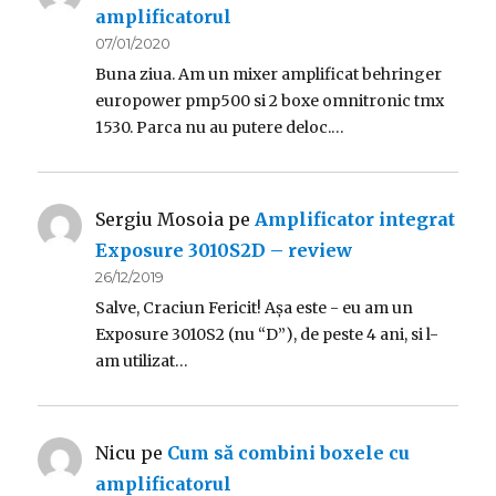
amplificatorul
07/01/2020
Buna ziua. Am un mixer amplificat behringer
europower pmp500 si 2 boxe omnitronic tmx
1530. Parca nu au putere deloc.…
Sergiu Mosoia
pe
Amplificator integrat
Exposure 3010S2D – review
26/12/2019
Salve, Craciun Fericit! Așa este - eu am un
Exposure 3010S2 (nu “D”), de peste 4 ani, si l-
am utilizat…
Nicu
pe
Cum să combini boxele cu
amplificatorul