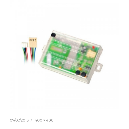
Publicat
Dimensiune
07/07/2013
400 × 400
pe
completă