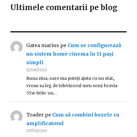
Ultimele comentarii pe blog
Gatea marius
pe
Cum se configurează
un sistem home cinema în 11 pași
simpli
12/06/2020
Buna ziua, oare ma puteți ajuta cu un sfat,,
vreau sa leg de televizorul meu sony bravia
55w 808c un…
Toader
pe
Cum să combini boxele cu
amplificatorul
07/01/2020