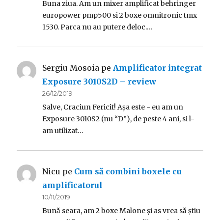
Buna ziua. Am un mixer amplificat behringer
europower pmp500 si 2 boxe omnitronic tmx
1530. Parca nu au putere deloc.…
Sergiu Mosoia
pe
Amplificator integrat
Exposure 3010S2D – review
26/12/2019
Salve, Craciun Fericit! Așa este - eu am un
Exposure 3010S2 (nu “D”), de peste 4 ani, si l-
am utilizat…
Nicu
pe
Cum să combini boxele cu
amplificatorul
10/11/2019
Bună seara, am 2 boxe Malone și as vrea să știu