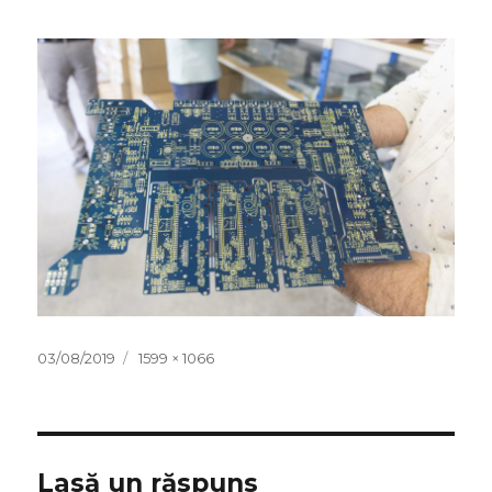
Publicat
Dimensiune
03/08/2019
1599 × 1066
pe
completă
Lasă un răspuns