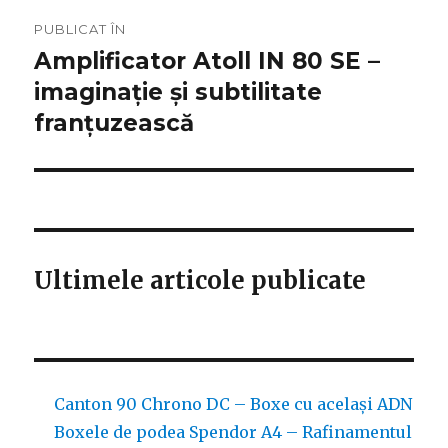
Navigare
PUBLICAT ÎN
în
Amplificator Atoll IN 80 SE –
imaginație și subtilitate
articole
franțuzească
Ultimele articole publicate
Canton 90 Chrono DC – Boxe cu același ADN
Boxele de podea Spendor A4 – Rafinamentul